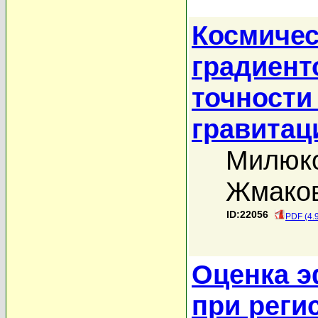
Космичес
градиент
точности
гравитац
Милюко
Жмаков
ID:22056
PDF (4.
Оценка э
при реги