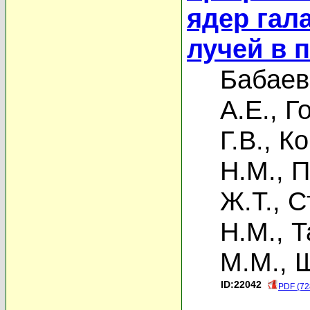
ядер гал
лучей в 
Бабаев
А.Е.
,
Г
Г.В.
,
Ко
Н.М.
,
П
Ж.Т.
,
С
Н.М.
,
Т
М.М.
,
Щ
ID:22042
PDF (72