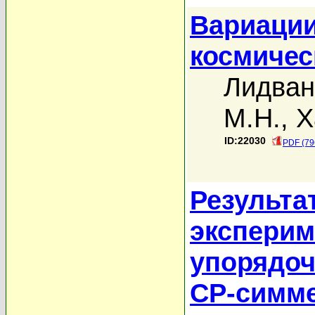
Вариации
космичес
Лидван
М.Н.
,
Х
ID:22030
PDF (79
Результа
эксперим
упорядоч
СР-симм