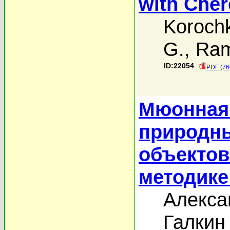
with Cher
Korochk
G.
,
Ram
ID:22054
PDF (76
Мюонная
природн
объектов
методике
Алекса
Галкин