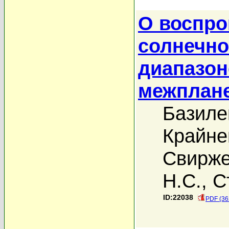
О воспро
солнечно
диапазон
межплане
Базиле
Крайне
Свирже
Н.С.
,
С
ID:22038
PDF (36