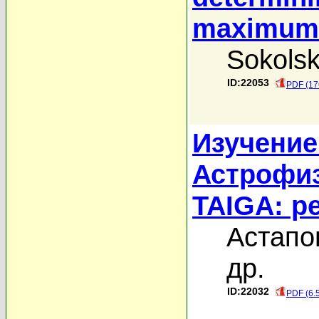
maximum
Sokolsk
ID:22053
PDF (17
Изучение
Астрофиз
TAIGA: р
Астапо
дp.
ID:22032
PDF (6.