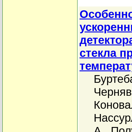
Особенно
ускоренн
детектор
стекла п
температ
Буртеб
Черняв
Конова
Нассур
А.
,
Пол