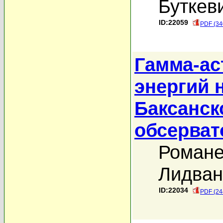
Буткев
ID:22059
PDF (34
Гамма-ас
энергий 
Баксанск
обсерват
Романе
Лидван
ID:22034
PDF (24