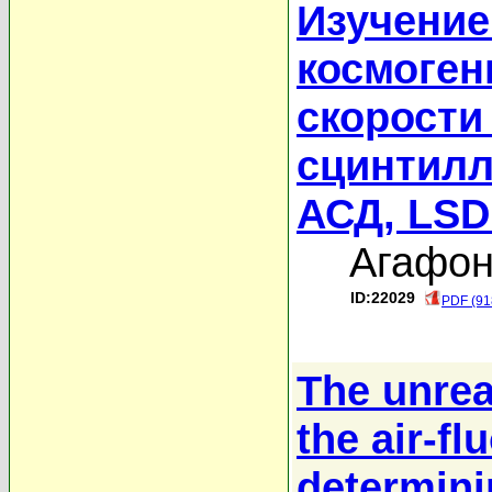
Изучение
космоген
скорости
сцинтилл
АСД, LSD
Агафон
ID:22029
PDF (91
The unrea
the air-f
determin