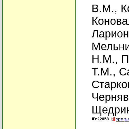
В.М.
,
К
Конова
Ларион
Мельни
Н.М.
,
П
Т.М.
,
С
Старко
Черняв
Щедрин
ID:22058
PDF (6.