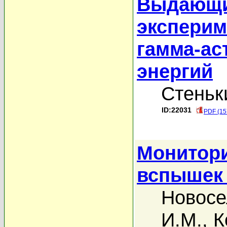
Выдающи
эксперим
гамма-ас
энергий
Стеньк
ID:22031
PDF (15
Монитор
вспышек 
Новосе
И.М.
,
К