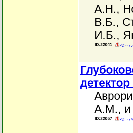
А.Н.
,
Н
В.Б.
,
С
И.Б.
,
Я
ID:22041
PDF (75
Глубоков
детектор
Аврори
А.М.
,
и
ID:22057
PDF (7M