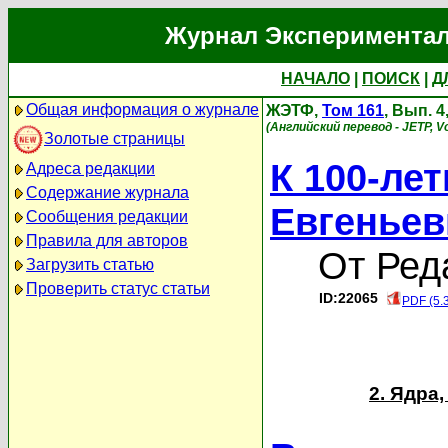
Журнал Экспериментал
НАЧАЛО
|
ПОИСК
|
Д
Общая информация о журнале
ЖЭТФ,
Том 161
, Вып. 
(Английский перевод - JETP, Vo
Золотые страницы
К 100-ле
Адреса редакции
Содержание журнала
Евгеньев
Сообщения редакции
Правила для авторов
От Ред
Загрузить статью
Проверить статус статьи
ID:22065
PDF (5.
2. Ядра