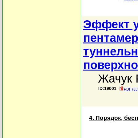
Эффект у
пентамер
туннельн
поверхно
Жачук 
ID:19001
PDF (33
4. Порядок, бе