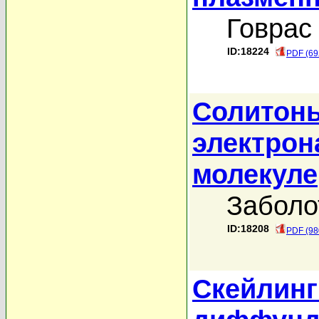
Говрас 
ID:18224
PDF (69
Солитон
электрон
молекуле
Заболо
ID:18208
PDF (98
Скейлинг