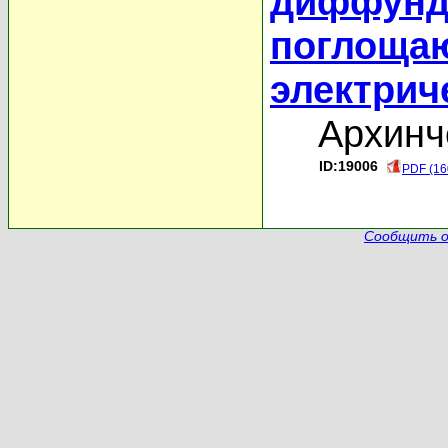
диффунд
поглоща
электрич
Архинч
ID:19006
PDF (16
Сообщить о