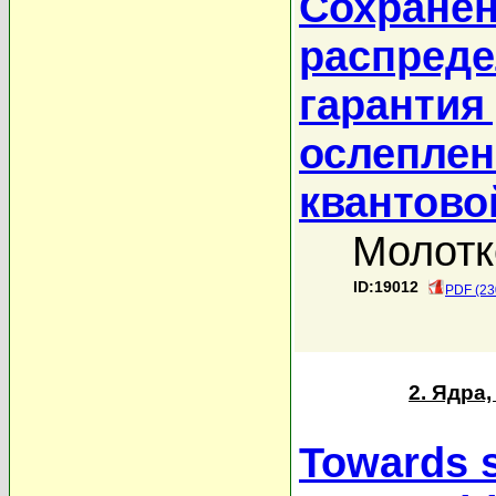
Сохранен
распреде
гарантия
ослеплен
квантово
Молотк
ID:19012
PDF (23
2. Ядра
Towards s