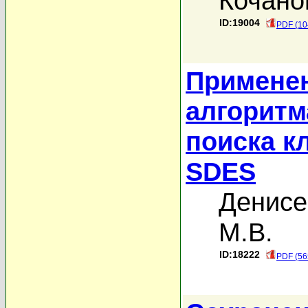
Кочано
ID:19004
PDF (10
Применен
алгоритм
поиска к
SDES
Денисе
М.В.
ID:18222
PDF (56