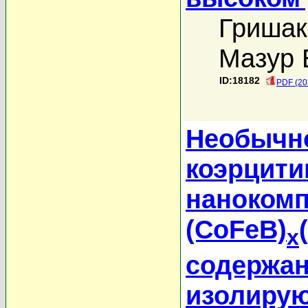
Гришак
Мазур 
ID:18182
PDF (20
Необычн
коэрцити
нанокомп
(CoFeB)
x
содержан
изолиру