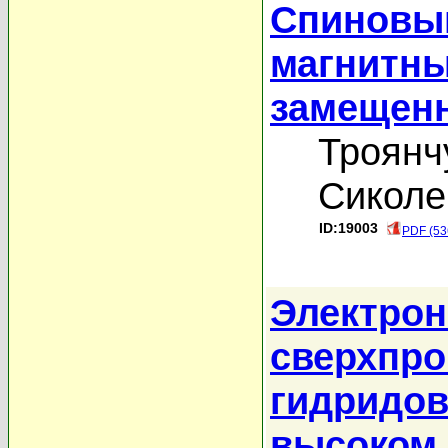
Спиновый
магнитны
замещенн
Троянч
Сиколе
ID:19003
PDF (53
Электрон
сверхпро
гидридов
высоком