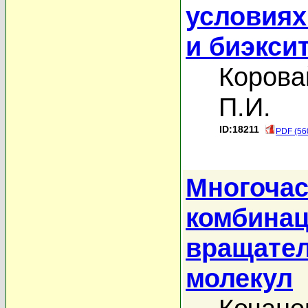
условиях
и биэкси
Корова
П.И.
ID:18211
PDF (56
Многочас
комбинац
вращател
молекул