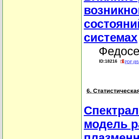
возникно
состояни
системах
Федосе
ID:18216
PDF (85
6. Статистическа
Спектрал
модель р
плазменн