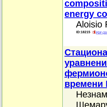
compositi
energy co
Aloisio 
ID:18215
PDF (20
Стацион
уравнени
фермионо
времени
Незнам
Шемару