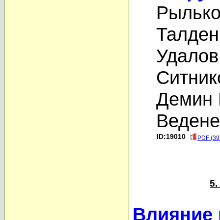
Рылько
Талден
Удалов
Ситник
Демин 
Ведене
ID:19010
PDF (39
5
Влияние 