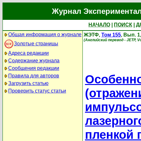
Журнал Экспериментал
НАЧАЛО
|
ПОИСК
|
Д
Общая информация о журнале
ЖЭТФ,
Том 155
, Вып. 
(Английский перевод - JETP, Vo
Золотые страницы
Адреса редакции
Содержание журнала
Сообщения редакции
Особенно
Правила для авторов
Загрузить статью
(отражен
Проверить статус статьи
импульсо
лазерног
пленкой 