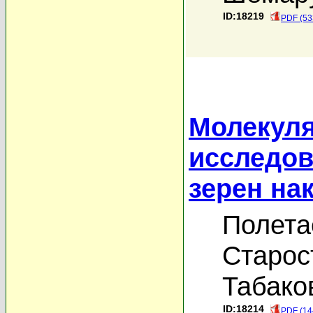
ID:18219
PDF (53
Молекуля
исследов
зерен нак
Полета
Старос
Табако
ID:18214
PDF (14