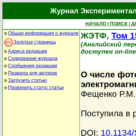
Журнал Экспериментал
НАЧАЛО
|
ПОИСК
|
Д
Общая информация о журнале
ЖЭТФ,
Том 1
Золотые страницы
(Английский перев
доступен on-lin
Адреса редакции
Содержание журнала
Сообщения редакции
О числе фот
Правила для авторов
Загрузить статью
электромагн
Проверить статус статьи
Фещенко Р.М.
Поступила в 
DOI:
10.1134