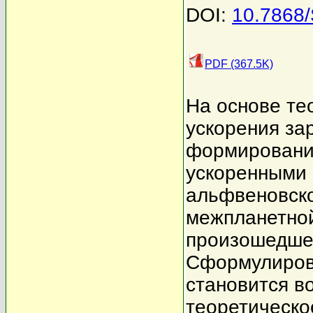
DOI:
10.7868
PDF (367.5K)
На основе те
ускорения за
формирование
ускоренными 
альфвеновско
межпланетной
произошедшем
Сформулирова
становится в
теоретическо