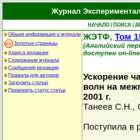
Журнал Экспериментал
НАЧАЛО
|
ПОИСК
|
Д
Общая информация о журнале
ЖЭТФ,
Том 1
Золотые страницы
(Английский перев
доступен on-lin
Адреса редакции
Содержание журнала
Сообщения редакции
Ускорение ч
Правила для авторов
Загрузить статью
волн на меж
Проверить статус статьи
2001 г.
Танеев С.Н.
,
Поступила в 