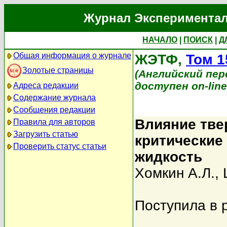
Журнал Экспериментал
НАЧАЛО
|
ПОИСК
|
Д
Общая информация о журнале
ЖЭТФ,
Том 1
Золотые страницы
(Английский перев
доступен on-lin
Адреса редакции
Содержание журнала
Сообщения редакции
Влияние тве
Правила для авторов
Загрузить статью
критические
Проверить статус статьи
жидкость
Хомкин А.Л.
,
Поступила в 