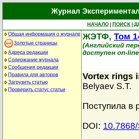
Журнал Экспериментал
НАЧАЛО
|
ПОИСК
|
Д
Общая информация о журнале
ЖЭТФ,
Том 1
Золотые страницы
(Английский перев
доступен on-lin
Адреса редакции
Содержание журнала
Сообщения редакции
Vortex rings 
Правила для авторов
Загрузить статью
Belyaev S.T.
Проверить статус статьи
Поступила в 
DOI:
10.7868