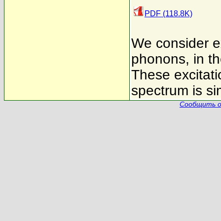
PDF (118.8K)
We consider exc
phonons, in th
These excitati
spectrum is sim
Сообщить о