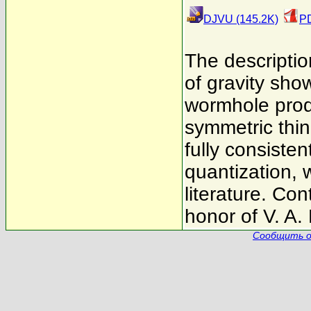
DJVU (145.2K)
PD
The descriptio
of gravity sho
wormhole produ
symmetric thin
fully consiste
quantization, 
literature. Con
honor of V. A.
Сообщить о