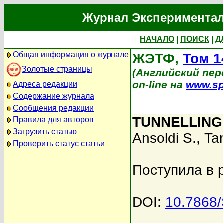
Журнал Экспериментал
НАЧАЛО
|
ПОИСК
|
Д
Общая информация о журнале
ЖЭТФ,
Том 1
Золотые страницы
(Английский пере
on-line на
www.sp
Адреса редакции
Содержание журнала
Сообщения редакции
TUNNELLING
Правила для авторов
Загрузить статью
Ansoldi S.
,
Ta
Проверить статус статьи
Поступила в 
DOI:
10.7868