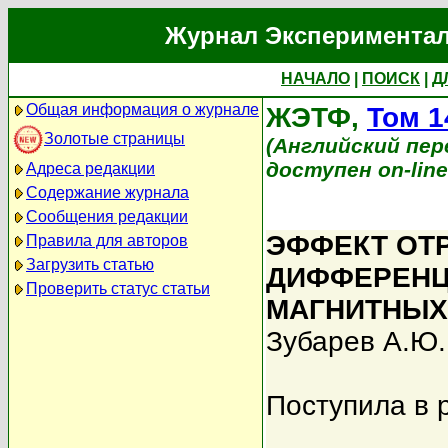
Журнал Экспериментал
НАЧАЛО
|
ПОИСК
|
Д
Общая информация о журнале
ЖЭТФ,
Том 1
Золотые страницы
(Английский перев
доступен on-lin
Адреса редакции
Содержание журнала
Сообщения редакции
ЭФФЕКТ ОТ
Правила для авторов
Загрузить статью
ДИФФЕРЕНЦ
Проверить статус статьи
МАГНИТНЫХ
Зубарев А.Ю.
Поступила в 