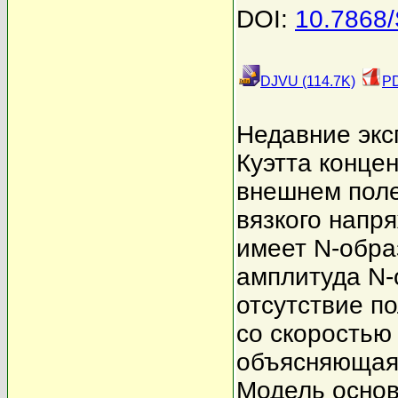
DOI:
10.7868
DJVU (114.7K)
PD
Недавние экс
Куэтта конце
внешнем поле
вязкого напр
имеет N-обра
амплитуда N-
отсутствие п
со скоростью
объясняющая 
Модель основ