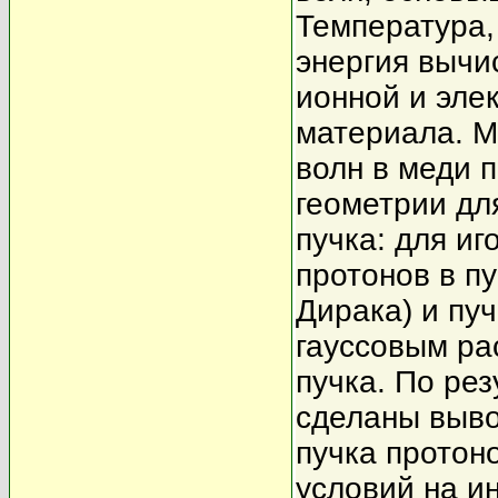
Температура,
энергия вычи
ионной и эле
материала. М
волн в меди 
геометрии дл
пучка: для иг
протонов в п
Дирака) и пуч
гауссовым ра
пучка. По ре
сделаны выво
пучка протон
условий на и