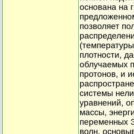
основана на 
предложенном
позволяет по
распределени
(температуры
плотности, да
облучаемых п
протонов, и 
распростране
системы нел
уравнений, о
массы, энерг
переменных Э
волн, основыв