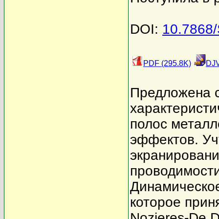
DOI:
10.7868
PDF (295.8K)
DJV
Предложена 
характеристи
полос металл
эффектов. У
экранировани
проводимости
Динамическое
которое прин
Nozieres-De Do