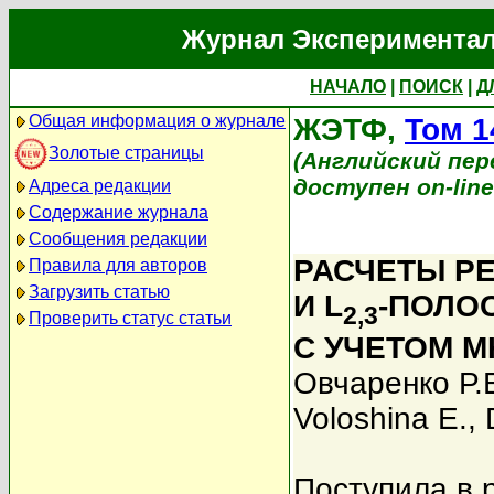
Журнал Экспериментал
НАЧАЛО
|
ПОИСК
|
Д
Общая информация о журнале
ЖЭТФ,
Том 1
Золотые страницы
(Английский перев
доступен on-lin
Адреса редакции
Содержание журнала
Сообщения редакции
РАСЧЕТЫ Р
Правила для авторов
Загрузить статью
И L
-ПОЛО
2,3
Проверить статус статьи
С УЧЕТОМ 
Овчаренко Р.
Voloshina E.
,
Поступила в 