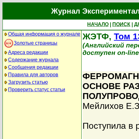
Журнал Экспериментал
НАЧАЛО
|
ПОИСК
|
Д
Общая информация о журнале
ЖЭТФ,
Том 1
Золотые страницы
(Английский перев
доступен on-lin
Адреса редакции
Содержание журнала
Сообщения редакции
ФЕРРОМАГНЕ
Правила для авторов
Загрузить статью
ОСНОВЕ РА
Проверить статус статьи
ПОЛУПРОВО
Мейлихов Е.З
Поступила в 