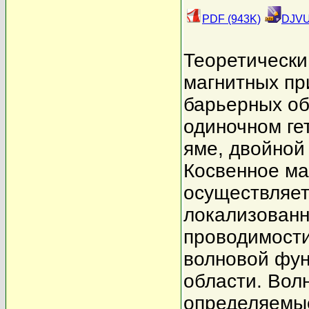
PDF (943K)
DJVU
Теоретически
магнитных пр
барьерных об
одиночном ге
яме, двойной
Косвенное ма
осуществляет
локализованн
проводимости
волновой фун
области. Вол
определяемые