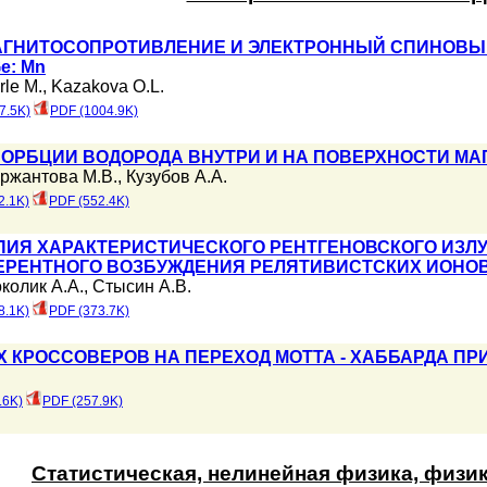
ГНИТОСОПРОТИВЛЕНИЕ И ЭЛЕКТРОННЫЙ СПИНОВЫЙ
e: Mn
rle M.
,
Kazakova O.L.
7.5K)
PDF (1004.9K)
ОРБЦИИ ВОДОРОДА ВНУТРИ И НА ПОВЕРХНОСТИ М
ржантова М.В.
,
Кузубов А.А.
2.1K)
PDF (552.4K)
ПИЯ ХАРАКТЕРИСТИЧЕСКОГО РЕНТГЕНОВСКОГО ИЗЛУ
ЕРЕНТНОГО ВОЗБУЖДЕНИЯ РЕЛЯТИВИСТСКИХ ИОНО
колик А.А.
,
Стысин А.В.
8.1K)
PDF (373.7K)
 КРОССОВЕРОВ НА ПЕРЕХОД МОТТА - ХАББАРДА ПР
.6K)
PDF (257.9K)
Статистическая, нелинейная физика, физи