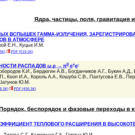
Ядра, частицы, поля, гравитация 
ЫХ ВСПЫШЕК ГАММА-ИЗЛУЧЕНИЯ, ЗАРЕГИСТРИРОВА
ОВ В АТМОСФЕРЕ
ой Е.Н.
,
Куцык И.М.
5K)
PDF (519.3K)
0
+
-
НОСТИ РАСПАДОВ ω,ρ → π
e
e
обородов К.И.
,
Бердюгин А.В.
,
Богданчиков А.Г.
,
Букин А.Д.
,
П.
,
Кооп И.А.
,
Король А.А.
,
Кошуба С.В.
,
Пахтусова Е.В.
,
Пер
Шатунов Ю.М.
9.3K)
PDF (456.3K)
Порядок, беспорядок и фазовые переходы в 
ЭФФИЦИЕНТ ТЕПЛОВОГО РАСШИРЕНИЯ В ВЫСОКОТЕ
.
,
Титова С.Г.
,
Калюжная Г.А.
,
Горина Ю.И.