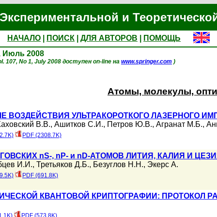
Экспериментальной и Теоретическо
НАЧАЛО
|
ПОИСК
|
ДЛЯ АВТОРОВ
|
ПОМОЩЬ
1, Июль 2008
l. 107, No 1, July 2008 доступен on-line на
www.springer.com
)
Атомы, молекулы, опт
ЛЕ ВОЗДЕЙСТВИЯ УЛЬТРАКОРОТКОГО ЛАЗЕРНОГО ИМ
аховский В.В.
,
Ашитков С.И.
,
Петров Ю.В.
,
Агранат М.Б.
,
Ан
2.7K)
PDF (2308.7K)
ОВСКИХ nS-, nP- и nD-АТОМОВ ЛИТИЯ, КАЛИЯ И ЦЕ
бцев И.И.
,
Третьяков Д.Б.
,
Безуглов Н.Н.
,
Экерс А.
9.5K)
PDF (691.8K)
ТИЧЕСКОЙ КВАНТОВОЙ КРИПТОГРАФИИ: ПРОТОКОЛ Р
1.1K)
PDF (573.8K)