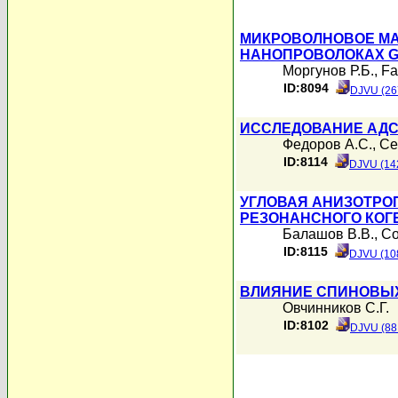
МИКРОВОЛНОВОЕ МА
НАНОПРОВОЛОКАХ G
Моргунов Р.Б.
,
Fa
ID:8094
DJVU (26
ИССЛЕДОВАНИЕ АДС
Федоров А.С.
,
Се
ID:8114
DJVU (14
УГЛОВАЯ АНИЗОТРО
РЕЗОНАНСНОГО КОГ
Балашов В.В.
,
Со
ID:8115
DJVU (10
ВЛИЯНИЕ СПИНОВЫХ
Овчинников С.Г.
ID:8102
DJVU (88