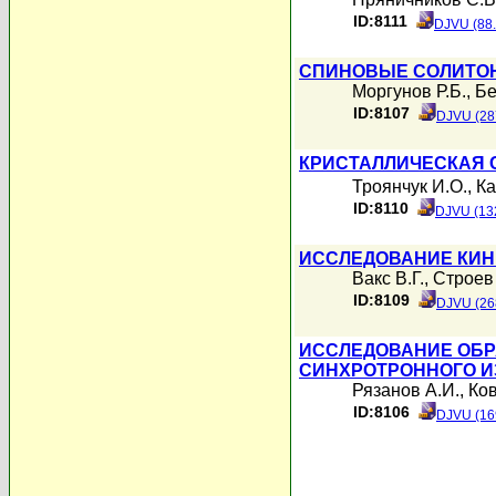
ID:8111
DJVU (88
СПИНОВЫЕ СОЛИТОН
Моргунов Р.Б.
,
Бе
ID:8107
DJVU (28
КРИСТАЛЛИЧЕСКАЯ С
Троянчук И.О.
,
Ка
ID:8110
DJVU (13
ИССЛЕДОВАНИЕ КИН
Вакс В.Г.
,
Строев
ID:8109
DJVU (26
ИССЛЕДОВАНИЕ ОБР
СИНХРОТРОННОГО И
Рязанов А.И.
,
Ков
ID:8106
DJVU (16