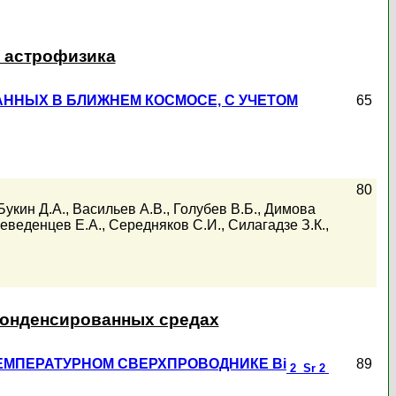
и астрофизика
ННЫХ В БЛИЖНЕМ КОСМОСЕ, С УЧЕТОМ
65
80
Букин Д.А.
,
Васильев А.В.
,
Голубев В.Б.
,
Димова
еведенцев Е.А.
,
Середняков С.И.
,
Силагадзе З.К.
,
конденсированных средах
МПЕРАТУРНОМ СВЕРХПРОВОДНИКЕ Bi
89
2 Sr
2