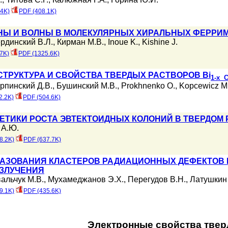
.4K)
PDF (408.1K)
Ы И ВОЛНЫ В МОЛЕКУЛЯРНЫХ ХИРАЛЬНЫХ ФЕРРИ
рдинский В.Л.
,
Кирман М.В.
,
Inoue K.
,
Kishine J.
7K)
PDF (1325.6K)
ТРУКТУРА И СВОЙСТВА ТВЕРДЫХ РАСТВОРОВ Bi
1-x 
рпинский Д.В.
,
Бушинский М.В.
,
Prokhnenko O.
,
Kopcewicz M
2.2K)
PDF (504.6K)
ЕТИКИ РОСТА ЭВТЕКТОИДНЫХ КОЛОНИЙ В ТВЕРДОМ
 А.Ю.
8.2K)
PDF (637.7K)
АЗОВАНИЯ КЛАСТЕРОВ РАДИАЦИОННЫХ ДЕФЕКТОВ 
ЗЛУЧЕНИЯ
альчук М.В.
,
Мухамеджанов Э.Х.
,
Перегудов В.Н.
,
Латушкин 
9.1K)
PDF (435.6K)
Электронные свойства твер