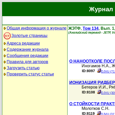
Журнал 
Общая информация о журнале
ЖЭТФ,
Том 134
, Вып. 
(Английский перевод - JETP, Vo
Золотые страницы
Адреса редакции
Содержание журнала
Сообщения редакции
О НАНООТКОЛЕ ПОС
Правила для авторов
Иногамов Н.А.
,
Ж
Загрузить статью
ID:8097
DJVU (71
Проверить статус статьи
ИОНИЗАЦИЯ РИДБЕРГ
Бетеров И.И.
,
Ря
ID:8108
DJVU (30
О СТОЙКОСТИ ПРАК
Молотков С.Н.
ID:8119
DJVU (31