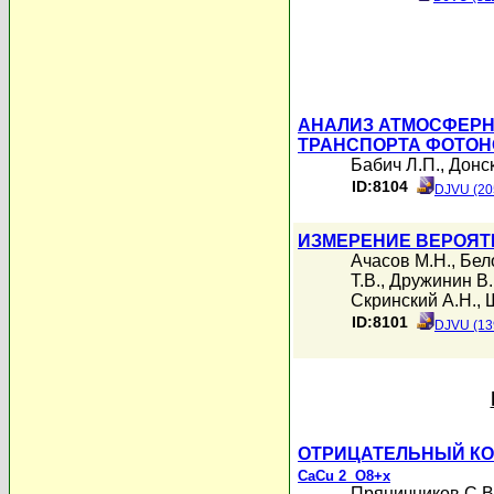
АНАЛИЗ АТМОСФЕРН
ТРАНСПОРТА ФОТОН
Бабич Л.П.
,
Донск
ID:8104
DJVU (20
ИЗМЕРЕНИЕ ВЕРОЯТ
Ачасов М.Н.
,
Бел
Т.В.
,
Дружинин В.
Скринский А.Н.
,
ID:8101
DJVU (13
ОТРИЦАТЕЛЬНЫЙ КО
CaCu
2 O
8+x
Пряничников С.В