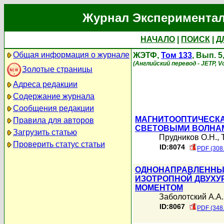
Журнал Экспериментал
НАЧАЛО
|
ПОИСК
|
Д
Общая информация о журнале
ЖЭТФ,
Том 133
, Вып. 5
(Английский перевод - JETP, Vo
Золотые страницы
Адреса редакции
Содержание журнала
Сообщения редакции
МАГНИТООПТИЧЕСКА
Правила для авторов
СВЕТОВЫМИ ВОЛНАМ
Загрузить статью
Прудников О.Н.
,
Проверить статус статьи
ID:8074
PDF (308
ОДНОНАПРАВЛЕННЫ
ИЗОТРОПНОЙ ДВУХУ
МОМЕНТОМ
Заболотский А.А.
ID:8067
PDF (348