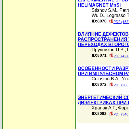
HELIMAGNET MnSi
Stishov S.M.
,
Petr
Wu D.
,
Lograsso T
ID:8070
PDF (153
ВЛИЯНИЕ ДЕФЕКТОВ
РАСПРОСТРАНЕНИЯ 
ПЕРЕХОДАХ ВТОРОГ
Прудников П.В.
,
ID:8071
PDF (427
ОСОБЕННОСТИ РАЗР
ПРИ ИМПУЛЬСНОМ Р
Сосиков В.А.
,
Утк
ID:8072
PDF (306
ЭНЕРГЕТИЧЕСКИЙ С
ДИЭЛЕКТРИКАХ ПРИ
Храпак А.Г.
,
Форт
ID:8082
PDF (348