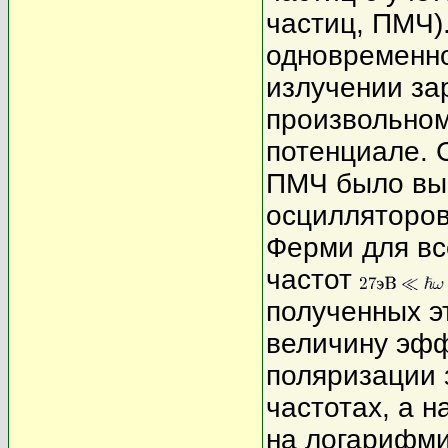
частиц, ПМЧ)
одновременно
излучении за
произвольно
потенциале. 
ПМЧ было вы
осцилляторов
Ферми для вс
частот
полученных э
величину эфф
поляризации 
частотах, а н
на логарифм