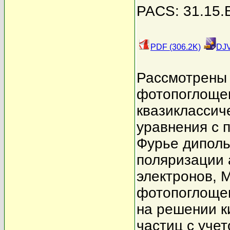
PACS: 31.15.B
PDF (306.2K)
DJV
Рассмотрены 
фотопоглощен
квазиклассич
уравнения с 
Фурье диполь
поляризации 
электронов, 
фотопоглощен
на решении к
частиц с уче