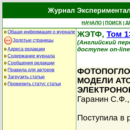
Журнал Экспериментал
НАЧАЛО
|
ПОИСК
|
Д
Общая информация о журнале
ЖЭТФ,
Том 1
Золотые страницы
(Английский перев
доступен on-lin
Адреса редакции
Содержание журнала
Сообщения редакции
ФОТОПОГЛО
Правила для авторов
Загрузить статью
МОДЕЛИ АТ
Проверить статус статьи
ЭЛЕКТРОНО
Гаранин С.Ф.
Поступила в 