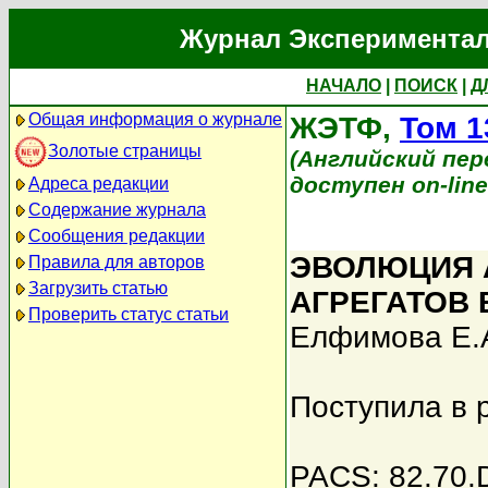
Журнал Экспериментал
НАЧАЛО
|
ПОИСК
|
Д
Общая информация о журнале
ЖЭТФ,
Том 1
Золотые страницы
(Английский перев
доступен on-lin
Адреса редакции
Содержание журнала
Сообщения редакции
ЭВОЛЮЦИЯ 
Правила для авторов
Загрузить статью
АГРЕГАТОВ
Проверить статус статьи
Елфимова Е.
Поступила в 
PACS: 82.70.