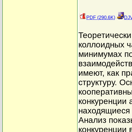
PDF (290.6K)
DJV
Теоретически
коллоидных ч
минимумах п
взаимодейств
имеют, как п
структуру. О
кооперативны
конкуренции 
находящиеся 
Анализ показ
конкуренции в