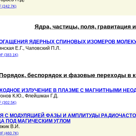
 (242.7K)
Ядра, частицы, поля, гравитация 
ОГАЩЕНИЯ ЯДЕРНЫХ СПИНОВЫХ ИЗОМЕРОВ МОЛЕКУ
нская Е.Г.
,
Чаповский П.Л.
F (383.1K)
Порядок, беспорядок и фазовые переходы в 
ХОДНОЕ ИЗЛУЧЕНИЕ В ПЛАЗМЕ С МАГНИТНЫМИ НЕ
онов К.Ю.
,
Флейшман Г.Д.
 (302.5K)
Я С МОДУЛЯЦИЕЙ ФАЗЫ И АМПЛИТУДЫ РАДИОЧАСТО
А ПОД МАГИЧЕСКИМ УГЛОМ
жик В.И.
F (460.7K)