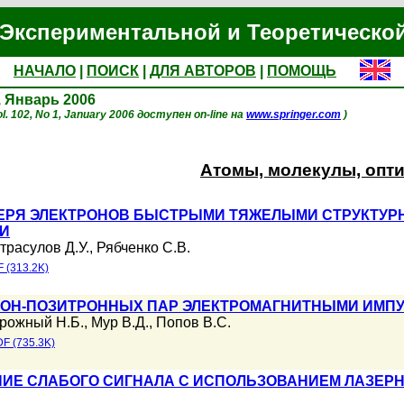
Экспериментальной и Теоретическо
НАЧАЛО
|
ПОИСК
|
ДЛЯ АВТОРОВ
|
ПОМОЩЬ
1, Январь 2006
l. 102, No 1, January 2006 доступен on-line на
www.springer.com
)
Атомы, молекулы, опт
ЕРЯ ЭЛЕКТРОНОВ БЫСТРЫМИ ТЯЖЕЛЫМИ СТРУКТУР
И
трасулов Д.У.
,
Рябченко С.В.
 (313.2K)
РОН-ПОЗИТРОННЫХ ПАР ЭЛЕКТРОМАГНИТНЫМИ ИМП
рожный Н.Б.
,
Мур В.Д.
,
Попов В.С.
F (735.3K)
ИЕ СЛАБОГО СИГНАЛА С ИСПОЛЬЗОВАНИЕМ ЛАЗЕРН