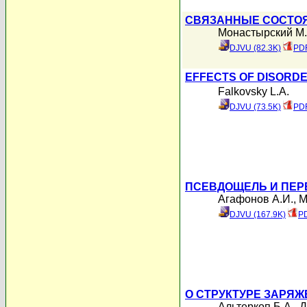
СВЯЗАННЫЕ СОСТОЯ
Монастырский М.
DJVU (82.3K)
PDF
EFFECTS OF DISORDE
Falkovsky L.A.
DJVU (73.5K)
PDF
ПСЕВДОЩЕЛЬ И ПЕР
Агафонов А.И.
,
М
DJVU (167.9K)
PD
О СТРУКТУРЕ ЗАРЯ
Альтеркоп Б.А.
,
Д