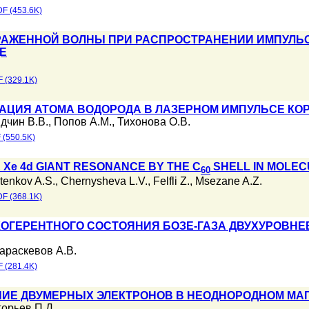
F (453.6K)
АЖЕННОЙ ВОЛНЫ ПРИ РАСПРОСТРАНЕНИИ ИМПУЛЬ
Е
 (329.1K)
АЦИЯ АТОМА ВОДОРОДА В ЛАЗЕРНОМ ИМПУЛЬСЕ КОР
дчин В.В.
,
Попов А.М.
,
Тихонова О.В.
 (550.5K)
E Xe 4d GIANT RESONANCE BY THE C
SHELL IN MOLE
60
tenkov A.S.
,
Chernysheva L.V.
,
Felfli Z.
,
Msezane A.Z.
F (368.1K)
КОГЕРЕНТНОГО СОСТОЯНИЯ БОЗЕ-ГАЗА ДВУХУРОВН
араскевов А.В.
 (281.4K)
ИЕ ДВУМЕРНЫХ ЭЛЕКТРОНОВ В НЕОДНОРОДНОМ МА
горьев П.Д.