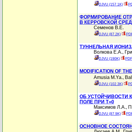
DJVU (157.1K)
PD
ФОРМИРОВАНИЕ ОТР
В КЕРРОВСКОЙ СРЕД
Семенов В.Е.
DJVU (87.2K)
PDF
ТУННЕЛЬНАЯ ИОНИЗ
Волкова Е.А.
,
Гри
DJVU (190K)
PDF
MODIFICATION OF TH
Amusia M.Ya.
,
Bal
DJVU (102.3K)
PD
ОБ УСТОЙЧИВОСТИ 
ПОЛЕ ПРИ T=0
Максимов Л.А.
,
П
DJVU (87.9K)
PDF
ОСНОВНОЕ СОСТОЯН
Дюгаев А.М.
,
Гри