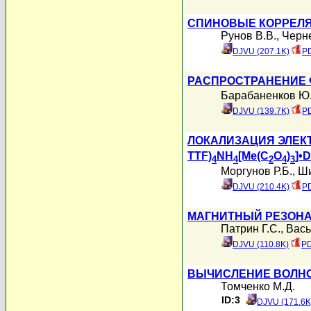
СПИНОВЫЕ КОРРЕЛЯЦ
Рунов В.В.
,
Черн
DJVU (207.1K)
PD
РАСПРОСТРАНЕНИЕ 
Барабаненков Ю
DJVU (139.7K)
PD
ЛОКАЛИЗАЦИЯ ЭЛЕКТ
TTF)
NH
[Me(C
O
)
]•
4
4
2
4
3
Моргунов Р.Б.
,
Ши
DJVU (210.4K)
PD
МАГНИТНЫЙ РЕЗОНА
Патрин Г.С.
,
Вась
DJVU (110.8K)
PD
ВЫЧИСЛЕНИЕ ВОЛНО
Томченко М.Д.
ID:3
DJVU (171.6K