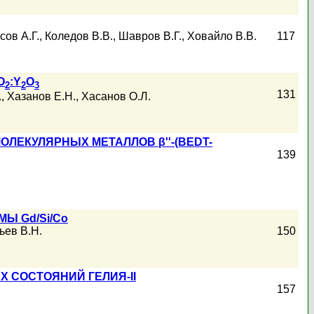
сов А.Г.
,
Коледов В.В.
,
Шавров В.Г.
,
Ховайло В.В.
117
O
:Y
O
2
2
3
131
.
,
Хазанов Е.Н.
,
Хасанов О.Л.
ЛЕКУЛЯРНЫХ МЕТАЛЛОВ β''-(BEDT-
139
Ы Gd/Si/Co
ьев В.Н.
150
СОСТОЯНИЙ ГЕЛИЯ-II
157