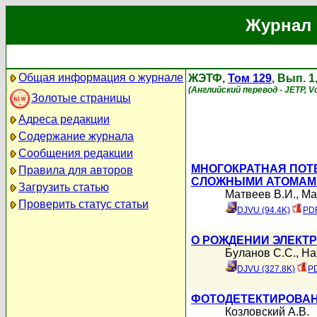
Журнал 
Общая информация о журнале
ЖЭТФ,
Том 129
, Вып. 
(Английский перевод - JETP, Vo
Золотые страницы
Адреса редакции
Содержание журнала
Сообщения редакции
МНОГОКРАТНАЯ ПОТ
Правила для авторов
СЛОЖНЫМИ АТОМАМ
Загрузить статью
Матвеев В.И.
,
Ма
Проверить статус статьи
DJVU (94.4K)
PDF
О РОЖДЕНИИ ЭЛЕКТ
Буланов С.С.
,
На
DJVU (327.8K)
PD
ФОТОДЕТЕКТИРОВАН
Козловский А.В.