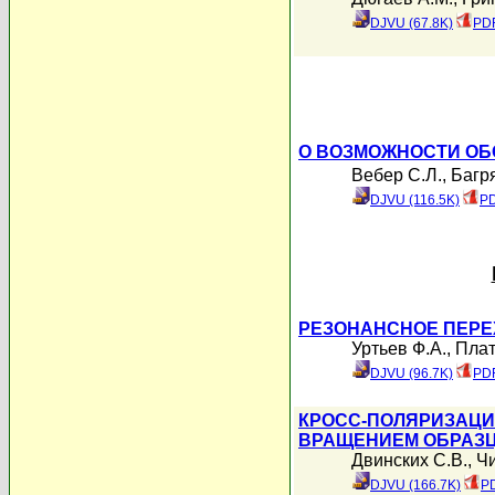
DJVU (67.8K)
PDF
О ВОЗМОЖНОСТИ ОБ
Вебер С.Л.
,
Багря
DJVU (116.5K)
PD
РЕЗОНАНСНОЕ ПЕРЕ
Уртьев Ф.А.
,
Плат
DJVU (96.7K)
PDF
КРОСС-ПОЛЯРИЗАЦИ
ВРАЩЕНИЕМ ОБРАЗЦ
Двинских С.В.
,
Чи
DJVU (166.7K)
PD