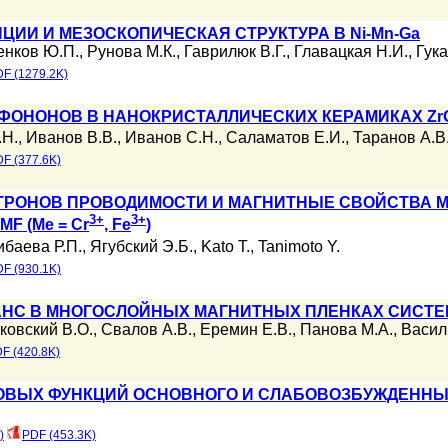
ИИ И МЕЗОСКОПИЧЕСКАЯ СТРУКТУРА В Ni-Mn-Ga
енков Ю.П.
,
Рунова М.К.
,
Гаврилюк В.Г.
,
Главацкая Н.И.
,
Гука
F (1279.2K)
ФОНОНОВ В НАНОКРИСТАЛЛИЧЕСКИХ КЕРАМИКАХ Zr
.Н.
,
Иванов В.В.
,
Иванов С.Н.
,
Саламатов Е.И.
,
Таранов А.В
F (377.6K)
РОНОВ ПРОВОДИМОСТИ И МАГНИТНЫЕ СВОЙСТВА МО
3+
3+
DMF (Me = Cr
, Fe
)
баева Р.П.
,
Ягубский Э.Б.
,
Kato T.
,
Tanimoto Y.
F (930.1K)
НС В МНОГОСЛОЙНЫХ МАГНИТНЫХ ПЛЕНКАХ СИСТЕМ
ковский В.О.
,
Свалов А.В.
,
Еремин Е.В.
,
Панова М.А.
,
Васил
F (420.8K)
ВЫХ ФУНКЦИЙ ОСНОВНОГО И СЛАБОВОЗБУЖДЕННЫХ 
)
PDF (453.3K)