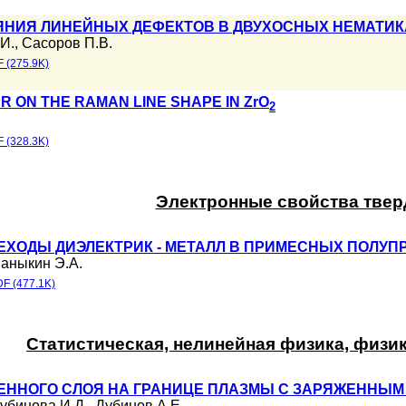
НИЯ ЛИНЕЙНЫХ ДЕФЕКТОВ В ДВУХОСНЫХ НЕМАТИКА
И.
,
Сасоров П.В.
 (275.9K)
R ON THE RAMAN LINE SHAPE IN ZrO
2
 (328.3K)
Электронные свойства твер
ЕХОДЫ ДИЭЛЕКТРИК - МЕТАЛЛ В ПРИМЕСНЫХ ПОЛУ
аныкин Э.А.
F (477.1K)
Статистическая, нелинейная физика, физи
ЖЕННОГО СЛОЯ НА ГРАНИЦЕ ПЛАЗМЫ С ЗАРЯЖЕННЫМ
убинова И.Д.
,
Дубинов А.Е.