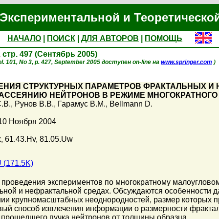
Экспериментальной и Теоретическо
НАЧАЛО
|
ПОИСК
|
ДЛЯ АВТОРОВ
|
ПОМОЩЬ
, стр. 497 (Сентябрь 2005)
l. 101, No 3, p. 427, September 2005 доступен on-line на
www.springer.com
)
ЛЕНИЯ СТРУКТУРНЫХ ПАРАМЕТРОВ ФРАКТАЛЬНЫХ И
РАССЕЯНИЮ НЕЙТРОНОВ В РЕЖИМЕ МНОГОКРАТНОГО
.В.
,
Рунов В.В.
,
Гарамус В.М.
,
Bellmann D.
10 Ноября 2004
, 61.43.Hv, 81.05.Uw
 (171.5K)
 проведения экспериментов по многократному малоугловом
ьной и нефрактальной средах. Обсуждаются особенности д
нии крупномасштабных неоднородностей, размер которых п
ый способ извлечения информации о размерности фрактал
 прошедшего пучка нейтронов от толщины образца.