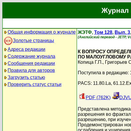
Журнал 
Общая информация о журнале
ЖЭТФ,
Том 128
,
Вып. 3
(Английский перевод - JETP, Vo
Золотые страницы
Адреса редакции
К ВОПРОСУ ОПРЕДЕ
Содержание журнала
ПО МАЛОУГЛОВОМУ 
Копица Г.П.
,
Григорьев С
Сообщения редакции
Правила для авторов
Поступила в редакцию: 
Загрузить статью
PACS: 11.80.La, 61.12.Ex
Проверить статус статьи
PDF (762K)
DJVU
Представлена методика
разрешения во фрактал
разрешению, при изуче
Продемонстрирован нов
ослабления и уширения