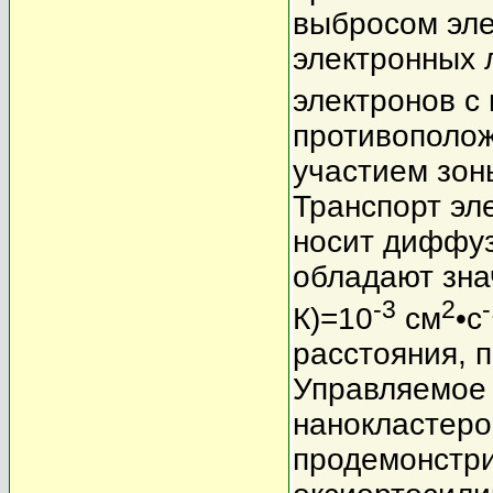
выбросом эле
электронных 
электронов с
противополо
участием зон
Транспорт эл
носит диффуз
обладают зна
-3
2
К)=10
см
•с
расстояния, 
Управляемое 
нанокластеро
продемонстри