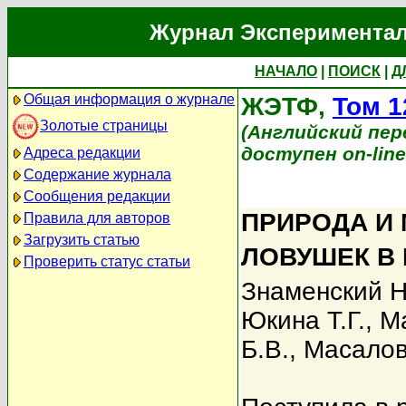
Журнал Экспериментал
НАЧАЛО
|
ПОИСК
|
Д
Общая информация о журнале
ЖЭТФ,
Том 1
Золотые страницы
(Английский перев
доступен on-lin
Адреса редакции
Содержание журнала
Сообщения редакции
ПРИРОДА И
Правила для авторов
Загрузить статью
ЛОВУШЕК В 
Проверить статус статьи
Знаменский Н
Юкина Т.Г.
,
М
Б.В.
,
Масалов