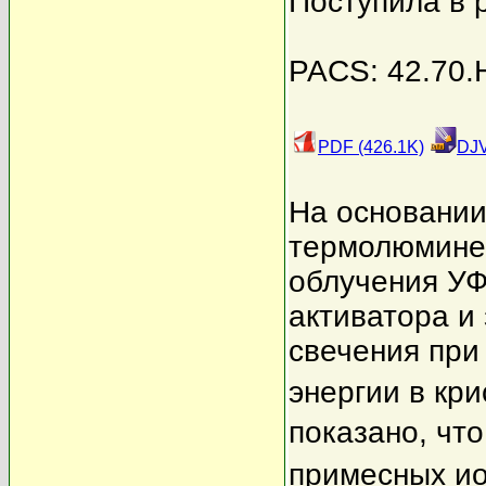
Поступила в 
PACS: 42.70.H
PDF (426.1K)
DJV
На основании
термолюминес
облучения УФ
активатора и
свечения при
энергии в кр
показано, чт
примесных и