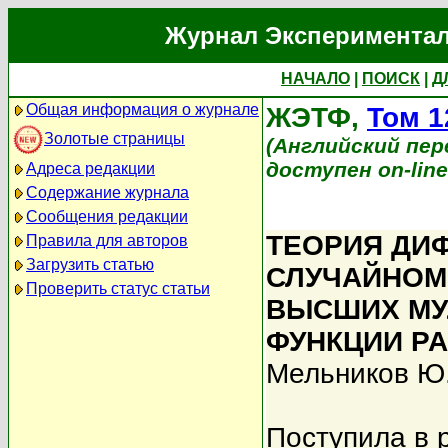
Журнал Экспериментал
НАЧАЛО
|
ПОИСК
|
Д
Общая информация о журнале
ЖЭТФ,
Том 1
Золотые страницы
(Английский перев
доступен on-lin
Адреса редакции
Содержание журнала
Сообщения редакции
ТЕОРИЯ ДИ
Правила для авторов
Загрузить статью
СЛУЧАЙНОМ
Проверить статус статьи
ВЫСШИХ МУ
ФУНКЦИИ Р
Мельников Ю
Поступила в 