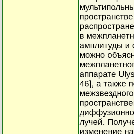
мультипольны
пространстве
распростране
в межпланет
амплитуды и 
можно объясн
межпланетног
аппарате Ulys
46], а также
межзвездного
пространстве
диффузионног
лучей. Полу
изменение на