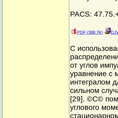
PACS: 47.75.+
PDF (388.7K)
DJV
С использов
распределени
от углов имп
уравнение с
интегралом д
сильном случ
[29]. ©С© по
углового мом
стационарном