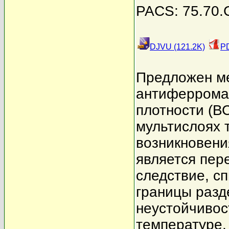
PACS: 75.70.C
DJVU (121.2K)
PD
Предложен м
антиферромаг
плотности (В
мультислоях 
возникновени
является пер
следствие, сп
границы разд
неустойчивос
температуре