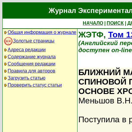
Журнал Экспериментал
НАЧАЛО
|
ПОИСК
|
Д
Общая информация о журнале
ЖЭТФ,
Том 1
Золотые страницы
(Английский перев
доступен on-lin
Адреса редакции
Содержание журнала
Сообщения редакции
БЛИЖНИЙ М
Правила для авторов
Загрузить статью
СПИНОВОЙ 
Проверить статус статьи
ОСНОВЕ ХР
Меньшов В.Н
Поступила в 