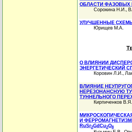
ОБЛАСТИ ФАЗОВЫХ
Сорокина Н.И.
,
В
УЛУЧШЕННЫЕ СХЕМ
Юрищев М.А.
Т
О ВЛИЯНИИ ДИСПЕР
ЭНЕРГЕТИЧЕСКИЙ С
Коровин Л.И.
,
Лан
ВЛИЯНИЕ НЕУПРУГО
НЕРЕЗОНАНСНУЮ ТУ
ТУННЕЛЬНОГО ПЕРЕ
Кирпиченков В.Я
МИКРОСКОПИЧЕСКА
И ФЕРРОМАГНЕТИЗМ
RuSr
GdCu
O
2
2
8
Кузьмин Е.В.
,
Овч