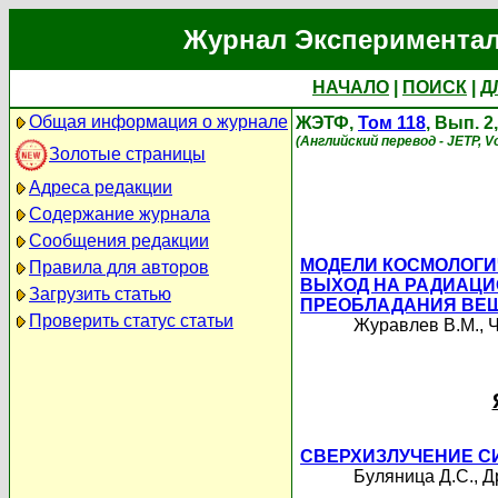
Журнал Экспериментал
НАЧАЛО
|
ПОИСК
|
Д
Общая информация о журнале
ЖЭТФ,
Том 118
, Вып. 2
(Английский перевод - JETP, Vo
Золотые страницы
Адреса редакции
Содержание журнала
Сообщения редакции
МОДЕЛИ КОСМОЛОГИ
Правила для авторов
ВЫХОД НА РАДИАЦ
Загрузить статью
ПРЕОБЛАДАНИЯ ВЕ
Проверить статус статьи
Журавлев В.М.
,
Ч
СВЕРХИЗЛУЧЕНИЕ С
Буляница Д.С.
,
Д