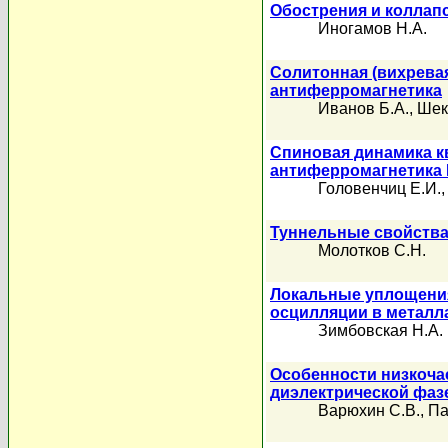
Обострения и коллапс
Иногамов Н.А.
Солитонная (вихрева
антиферромагнетика
Иванов Б.А.
,
Шек
Спиновая динамика к
антиферромагнетика
Головенчиц Е.И.
Туннельные свойства
Молотков С.Н.
Локальные уплощения
осцилляции в металл
Зимбовская Н.А.
Особенности низкоча
диэлектрической фа
Варюхин С.В.
,
Па