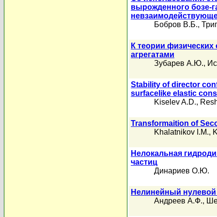
вырожденного бозе-г
невзаимодействующег
Бобров В.Б.
,
Триг
К теории физических
агрегатами
Зубарев А.Ю.
,
Ис
Stability of director co
surfacelike elastic con
Kiselev A.D.
,
Resh
Transformaition of Sec
Khalatnikov I.M.
,
K
Нелокальная гидроди
частиц
Динариев О.Ю.
Нелинейный нулевой 
Андреев А.Ф.
,
Ше