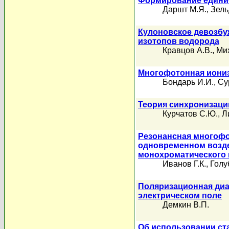
Формирование едини
Даршт М.Я.
,
Зель
Кулоновское девозбу
изотопов водорода
Кравцов А.В.
,
Ми
Многофотонная иониз
Бондарь И.И.
,
Су
Теория синхронизаци
Курчатов С.Ю.
,
Л
Резонансная многофо
одновременном возде
монохроматического 
Иванов Г.К.
,
Голу
Поляризационная диа
электрическом поле
Демкин В.П.
Об использовании ст