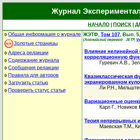
Журнал Экспериментал
НАЧАЛО
|
ПОИСК
|
Д
Общая информация о журнале
ЖЭТФ,
Том 107
, Вып. 5
(Английский перевод - JETP,
Vo
Золотые страницы
Влияние нелинейной 
Адреса редакции
корреляционную фу
Содержание журнала
Гуревич А.В.
,
Зел
Сообщения редакции
Правила для авторов
Квазиклассическая ф
экранированном куло
Загрузить статью
Ли Р.Н.
,
Мильштей
Проверить статус статьи
Вариационные оценки
Карл Г.
,
Новиков 
Теоия непрерывных 
Маевская Т.М.
,
К