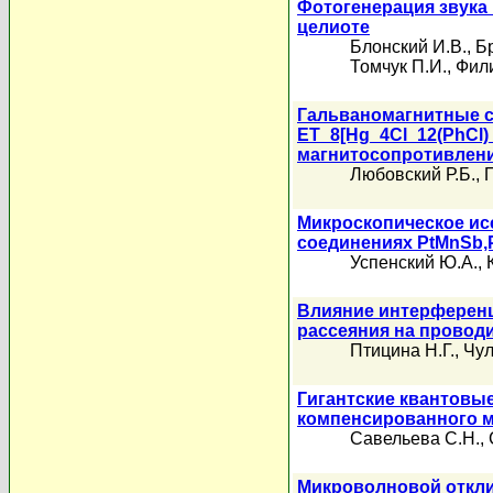
Фотогенерация звука
целиоте
Блонский И.В.
,
Б
Томчук П.И.
,
Фили
Гальваномагнитные с
ET_8[Hg_4Cl_12(PhCl)
магнитосопротивлен
Любовский Р.Б.
,
Микроскопическое ис
соединениях PtMnSb,
Успенский Ю.А.
,
Влияние интерференц
рассеяния на провод
Птицина Н.Г.
,
Чул
Гигантские квантовы
компенсированного 
Савельева С.Н.
,
Микроволновой откли