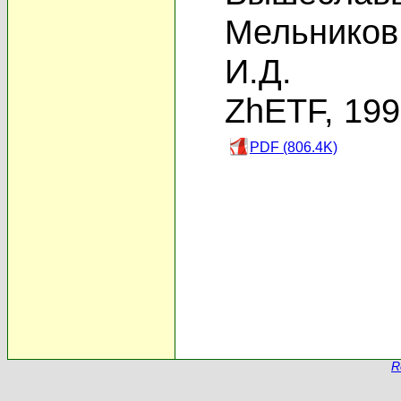
Мельников
И.Д.
ZhETF, 19
PDF (806.4K)
R