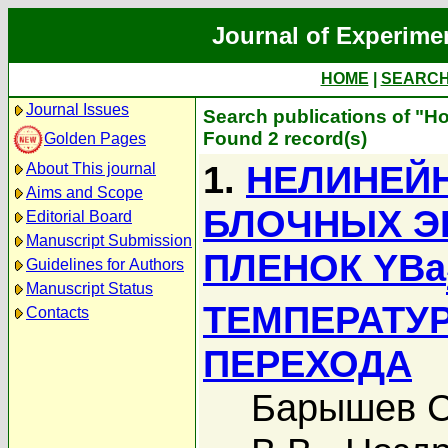
Journal of Experime
HOME
|
SEARC
Journal Issues
Search publications of "Н
Found 2 record(s)
Golden Pages
1.
НЕЛИНЕЙ
About This journal
Aims and Scope
БЛОЧНЫХ Э
Editorial Board
Manuscript Submission
ПЛЕНОК YBa
Guidelines for Authors
Manuscript Status
ТЕМПЕРАТУ
Contacts
ПЕРЕХОДА
Барышев С