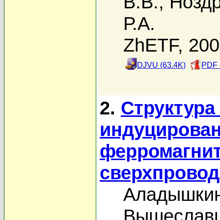
В.В.
,
Ноздр
Р.А.
ZhETF, 20
DJVU (63.4K)
PDF 
2.
Структура
индуцирован
ферромагнит
сверхпровод
Аладышкин
Вышеславц