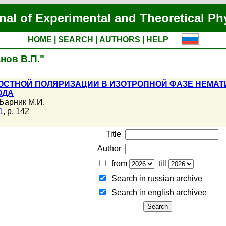
nal of Experimental and Theoretical Ph
HOME
|
SEARCH
|
AUTHORS
|
HELP
анов В.П."
СТНОЙ ПОЛЯРИЗАЦИИ В ИЗОТРОПНОЙ ФАЗЕ НЕМАТ
ОДА
Барник М.И.
1
, p. 142
Title
Author
from
till
Search in russian archive
Search in english archiveе