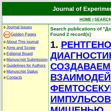
Journal of Experime
HOME
|
SEARC
Journal Issues
Search publications of "Д
Found 2 record(s)
Golden Pages
1.
РЕНТГЕН
About This journal
Aims and Scope
ДИАГНОСТИ
Editorial Board
Manuscript Submission
СОЗДАВАЕМ
Guidelines for Authors
Manuscript Status
ВЗАИМОДЕЙ
Contacts
ФЕМТОСЕКУ
ИМПУЛЬСОВ
МИШЕНЬЮ