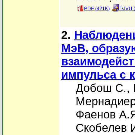
PDF (421K)
DJVU (
2.
Наблюдени
МэВ, образу
взаимодейст
импульса с 
Добош С.
,
Мернадиер
Фаенов А.
Скобелев 