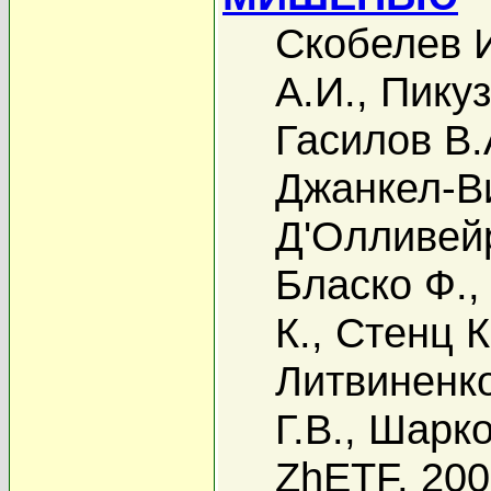
Скобелев 
А.И.
,
Пикуз
Гасилов В.
Джанкел-Ви
Д'Олливей
Бласко Ф.
К.
,
Стенц К
Литвиненко
Г.В.
,
Шарко
ZhETF, 20