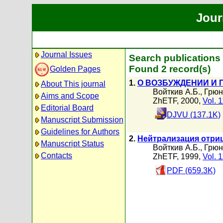
Jour
Journal Issues
Search publications
Found 2 record(s)
Golden Pages
1.
О ВОЗБУЖДЕНИИ И 
About This journal
Войткив А.Б.
,
Грюн
Aims and Scope
ZhETF, 2000,
Vol. 
Editorial Board
DJVU (137.1K)
Manuscript Submission
Guidelines for Authors
2.
Нейтрализация отри
Manuscript Status
Войткив А.Б.
,
Грюн
Contacts
ZhETF, 1999,
Vol. 
PDF (659.3K)