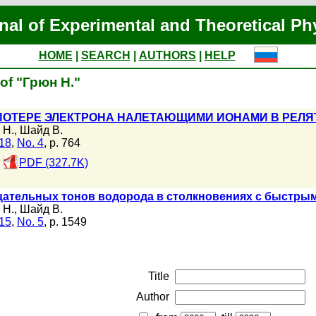
nal of Experimental and Theoretical Ph
HOME
|
SEARCH
|
AUTHORS
|
HELP
 of "Грюн Н."
ПОТЕРЕ ЭЛЕКТРОНА НАЛЕТАЮЩИМИ ИОНАМИ В РЕЛ
 Н.
,
Шайд В.
118
,
No. 4
, p. 764
PDF (327.7K)
цательных тонов водорода в столкновениях с быстр
 Н.
,
Шайд В.
115
,
No. 5
, p. 1549
Title
Author