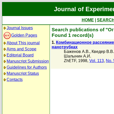
Journal of Experime
HOME
|
SEARC
Journal Issues
Search publications of "Ог
Found 1 record(s)
Golden Pages
1.
Комбинационное рассеяние
About This journal
нанотрубках
Aims and Scope
Баженов А.В.
,
Кведер В.В.
Editorial Board
Шалынин А.И.
ZhETF, 1998,
Vol. 113
,
No. 
Manuscript Submission
Guidelines for Authors
Manuscript Status
Contacts