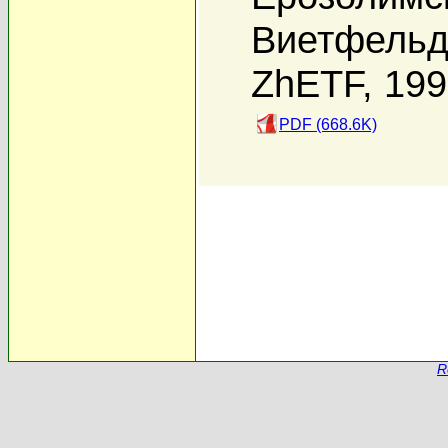
Виетфельд
ZhETF, 19
PDF (668.6K)
R