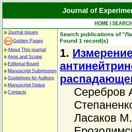
Journal of Experime
HOME
|
SEARC
Journal Issues
Search publications of "Л
Found 1 record(s)
Golden Pages
1.
Измерение
About This journal
Aims and Scope
антинейтрин
Editorial Board
Manuscript Submission
распадающег
Guidelines for Authors
Manuscript Status
Серебров 
Contacts
Степаненко
Ласаков М.
Ерозолимск