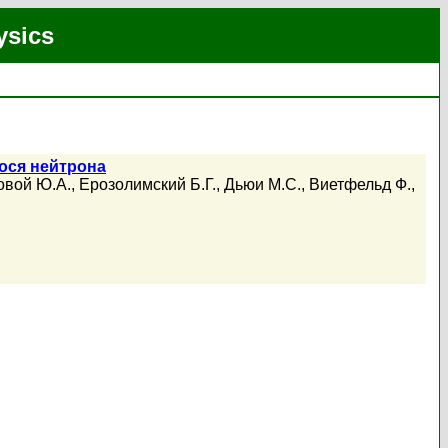
ysics
ося нейтрона
овой Ю.А.
,
Ерозолимский Б.Г.
,
Дьюи М.С.
,
Виетфельд Ф.
,