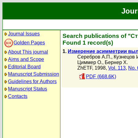
Jour
Journal Issues
Search publications of "С
Found 1 record(s)
Golden Pages
1.
Измерение асимметрии выл
About This journal
Серебров А.П.
,
Кузнецов 
Aims and Scope
Циммер О.
,
Бернер Х.
Editorial Board
ZhETF, 1998,
Vol. 113
,
No. 
Manuscript Submission
PDF (668.6K)
Guidelines for Authors
Manuscript Status
Contacts