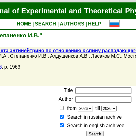
nal of Experimental and Theoretical Ph
HOME
|
SEARCH
|
AUTHORS
|
HELP
тепаненко И.В."
ета антинейтрино по отношению к спину распадающег
И.А.
,
Степаненко И.В.
,
Алдущенков А.В.
,
Ласаков М.С.
,
Мост
6
, p. 1963
Title
Author
from
till
Search in russian archive
Search in english archiveе