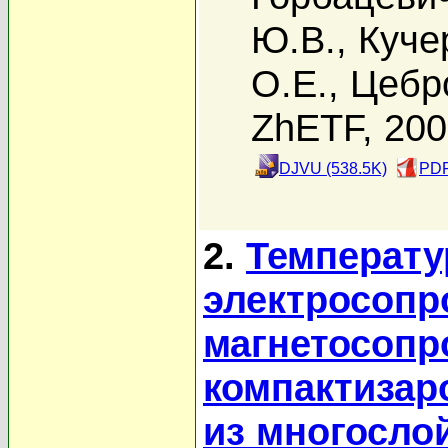
Ю.В.
,
Куче
О.Е.
,
Цебр
ZhETF, 20
DJVU (538.5K)
PDF
2.
Температу
электросопр
магнетосопр
компактизар
из многосло