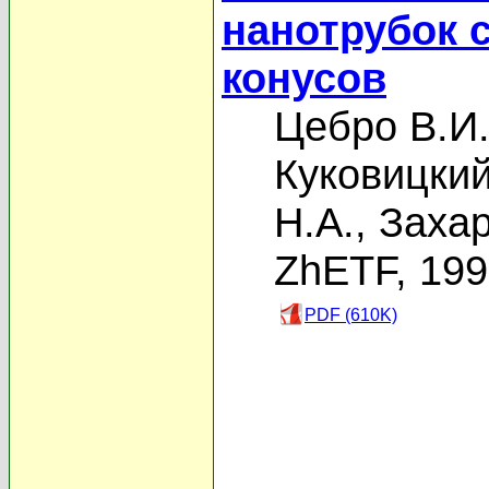
нанотрубок 
конусов
Цебро В.И
Куковицкий
Н.А.
,
Захар
ZhETF, 19
PDF (610K)