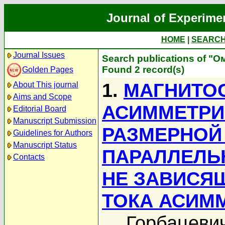
Journal of Experime
HOME
|
SEARC
Journal Issues
Search publications of "
Found 2 record(s)
Golden Pages
1.
МАГНИТО
About This journal
Aims and Scope
АСИММЕТРИ
Editorial Board
Manuscript Submission
РАЗМЕРНОЙ
Guidelines for Authors
Manuscript Status
ПАРАЛЛЕЛЬ
Contacts
НЕ ЗАВИСЯ
ТОКА АСИМ
Горбацевич