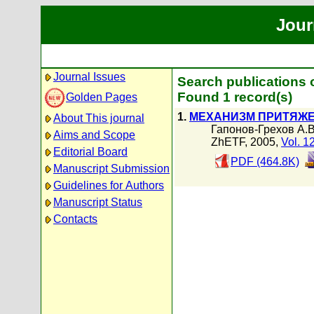
Jour
Journal Issues
Search publications 
Found 1 record(s)
Golden Pages
1.
МЕХАНИЗМ ПРИТЯЖЕ
About This journal
Гапонов-Грехов А.В
Aims and Scope
ZhETF, 2005,
Vol. 1
Editorial Board
PDF (464.8K)
Manuscript Submission
Guidelines for Authors
Manuscript Status
Contacts