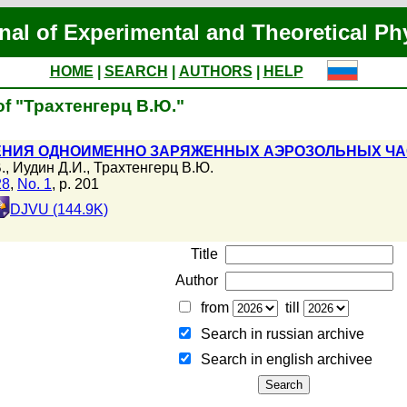
nal of Experimental and Theoretical Ph
HOME
|
SEARCH
|
AUTHORS
|
HELP
of "Трахтенгерц В.Ю."
НИЯ ОДНОИМЕННО ЗАРЯЖЕННЫХ АЭРОЗОЛЬНЫХ ЧА
.
,
Иудин Д.И.
,
Трахтенгерц В.Ю.
28
,
No. 1
, p. 201
DJVU (144.9K)
Title
Author
from
till
Search in russian archive
Search in english archiveе