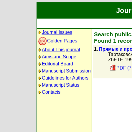
Jour
Journal Issues
Search publica
Found 1 recor
Golden Pages
1.
Прямые и про
About This journal
Тартаковск
Aims and Scope
ZhETF, 19
Editorial Board
PDF (7
Manuscript Submission
Guidelines for Authors
Manuscript Status
Contacts