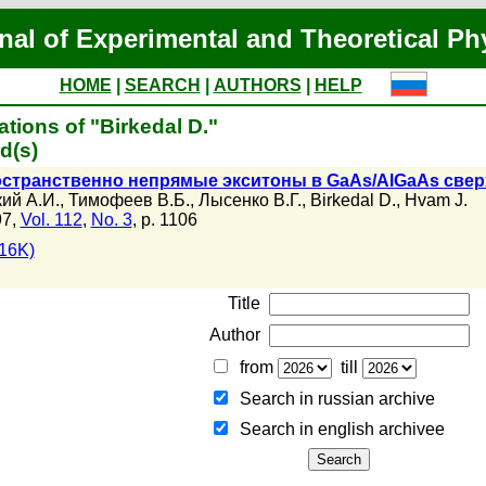
nal of Experimental and Theoretical Ph
HOME
|
SEARCH
|
AUTHORS
|
HELP
tions of "Birkedal D."
d(s)
странственно непрямые экситоны в GaAs/AlGaAs свер
ий А.И.
,
Тимофеев В.Б.
,
Лысенко В.Г.
,
Birkedal D.
,
Hvam J.
97,
Vol. 112
,
No. 3
, p. 1106
16K)
Title
Author
from
till
Search in russian archive
Search in english archiveе