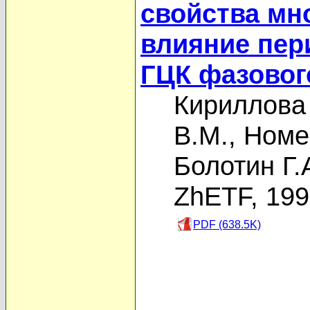
свойства мн
влияние пер
ГЦК фазовог
Кириллова
В.М.
,
Номе
Болотин Г.
ZhETF, 19
PDF (638.5K)