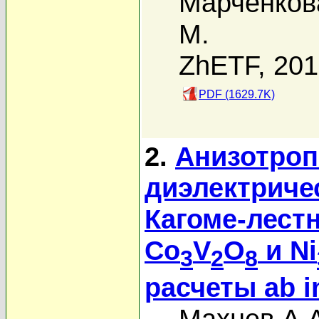
Марченков
M.
ZhETF, 20
PDF (1629.7K)
2.
Анизотроп
диэлектриче
Кагоме-лест
Co
V
O
и Ni
3
2
8
расчеты ab in
Махнев А.