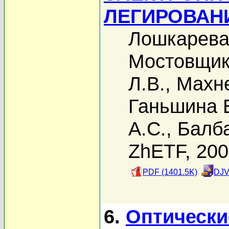
ЛЕГИРОВАНИ
Лошкарева
Мостовщик
Л.В.
,
Махне
Ганьшина 
А.С.
,
Балб
ZhETF, 20
PDF (1401.5K)
DJV
6.
Оптически