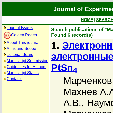
Journal of Experime
HOME
|
SEARC
Journal Issues
Search publications of "М
Found 6 record(s)
Golden Pages
1.
Электронн
About This journal
Aims and Scope
электронные
Editorial Board
Manuscript Submission
PtSn
Guidelines for Authors
4
Manuscript Status
Марченков
Contacts
Махнев А.
А.В.
,
Наумо