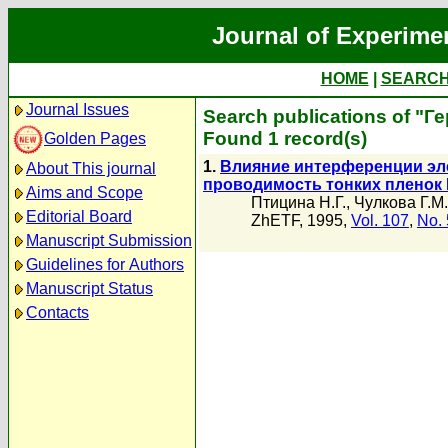
Journal of Experime
HOME
|
SEARC
Journal Issues
Search publications of "Г
Found 1 record(s)
Golden Pages
1.
Влияние интерференции эле
About This journal
проводимость тонких пленок
Aims and Scope
Птицина Н.Г.
,
Чулкова Г.М.
Editorial Board
ZhETF, 1995,
Vol. 107
,
No. 
Manuscript Submission
Guidelines for Authors
Manuscript Status
Contacts