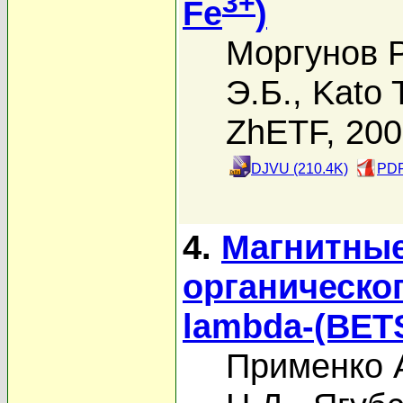
3+
Fe
)
Моргунов Р
Э.Б.
,
Kato 
ZhETF, 20
DJVU (210.4K)
PDF
4.
Магнитные
органическо
lambda-(BET
Применко 