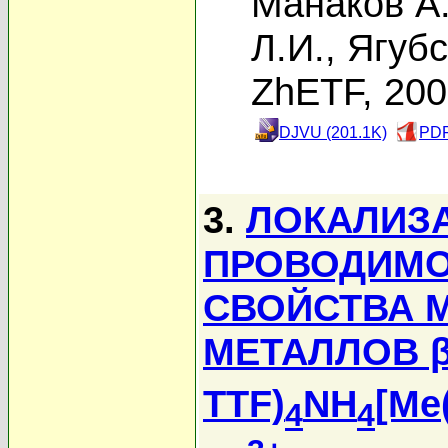
Манаков А
Л.И.
,
Ягубс
ZhETF, 20
DJVU (201.1K)
PDF
3.
ЛОКАЛИЗ
ПРОВОДИМО
СВОЙСТВА 
МЕТАЛЛОВ β'
TTF)
NH
[Me
4
4