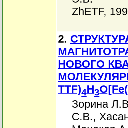
ZhETF, 19
2.
СТРУКТУР
МАГНИТОТР
НОВОГО КВ
МОЛЕКУЛЯРН
TTF)
H
O[Fe
4
3
Зорина Л.В
С.В.
,
Хасан