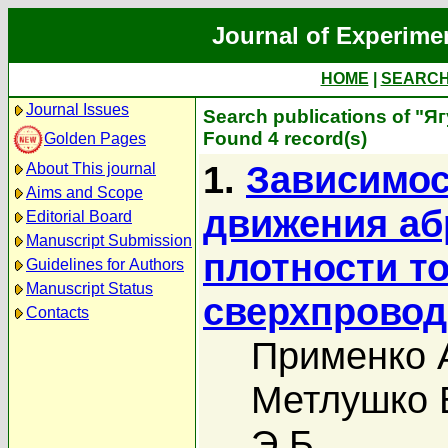
Journal of Experime
HOME
|
SEARC
Journal Issues
Search publications of "Я
Found 4 record(s)
Golden Pages
1.
Зависимос
About This journal
Aims and Scope
движения аб
Editorial Board
Manuscript Submission
плотности то
Guidelines for Authors
Manuscript Status
сверхпровод
Contacts
Применко 
Метлушко 
Э.Б.