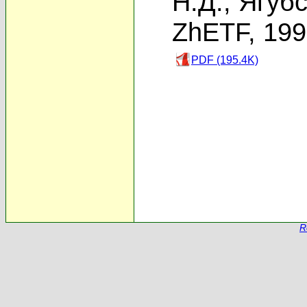
Н.Д.
,
Ягубс
ZhETF, 19
PDF (195.4K)
R