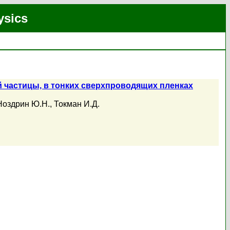
ysics
 частицы, в тонких сверхпроводящих пленках
Ноздрин Ю.Н.
,
Токман И.Д.