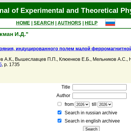
nal of Experimental and Theoretical Ph
HOME
|
SEARCH
|
AUTHORS
|
HELP
окман И.Д."
ояния, индуцированного полем малой ферромагнитной
в А.К.
,
Вышеславцев П.П.
,
Клюенков Е.Б.
,
Мельников А.С.
,
5
, p. 1735
Title
Author
from
till
Search in russian archive
Search in english archiveе