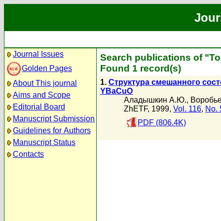
Jour
Journal Issues
Search publications of "Т
Found 1 record(s)
Golden Pages
1.
Структура смешанного сост
About This journal
YBaCuO
Aims and Scope
Аладышкин А.Ю.
,
Воробье
Editorial Board
ZhETF, 1999,
Vol. 116
,
No. 
Manuscript Submission
PDF (806.4K)
Guidelines for Authors
Manuscript Status
Contacts