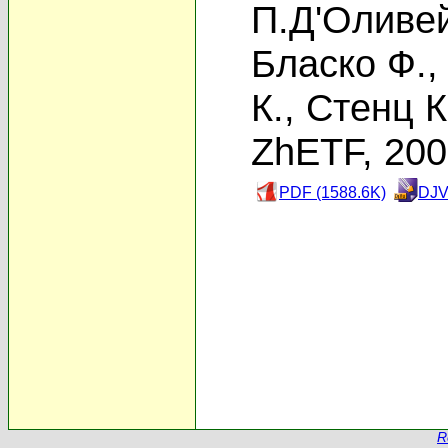
П.Д'Оливе
Бласко Ф.
К.
,
Стенц К
ZhETF, 20
PDF (1588.6K)
DJV
R