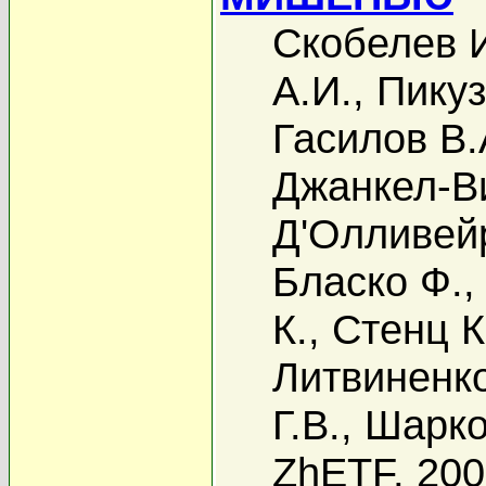
Скобелев 
А.И.
,
Пикуз
Гасилов В.
Джанкел-Ви
Д'Олливей
Бласко Ф.
К.
,
Стенц К
Литвиненко
Г.В.
,
Шарко
ZhETF, 20