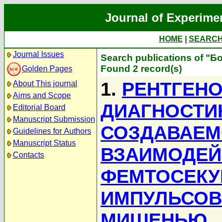
Journal of Experime
HOME
|
SEARC
Journal Issues
Search publications of "Б
Found 2 record(s)
Golden Pages
1.
РЕНТГЕН
About This journal
Aims and Scope
ДИАГНОСТИ
Editorial Board
Manuscript Submission
СОЗДАВАЕМ
Guidelines for Authors
Manuscript Status
ВЗАИМОДЕЙ
Contacts
ФЕМТОСЕКУ
ИМПУЛЬСОВ
МИШЕНЬЮ