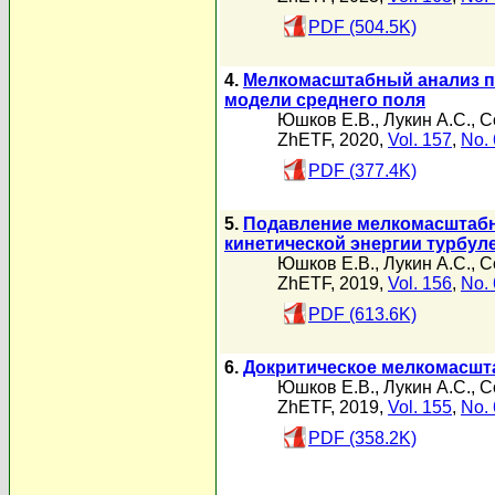
PDF (504.5K)
4.
Мелкомасштабный анализ п
модели среднего поля
Юшков Е.В.
,
Лукин А.С.
,
С
ZhETF, 2020,
Vol. 157
,
No. 
PDF (377.4K)
5.
Подавление мелкомасштабн
кинетической энергии турбул
Юшков Е.В.
,
Лукин А.С.
,
С
ZhETF, 2019,
Vol. 156
,
No. 
PDF (613.6K)
6.
Докритическое мелкомасшт
Юшков Е.В.
,
Лукин А.С.
,
С
ZhETF, 2019,
Vol. 155
,
No. 
PDF (358.2K)