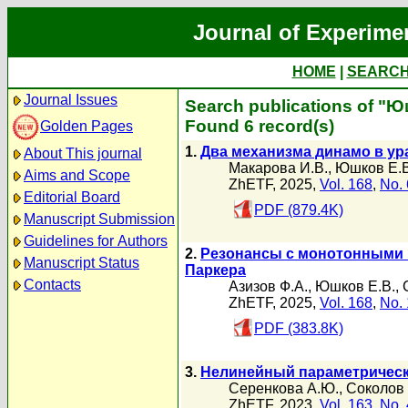
Journal of Experime
HOME
|
SEARC
Journal Issues
Search publications of "Ю
Found 6 record(s)
Golden Pages
1.
Два механизма динамо в ур
About This journal
Макарова И.В.
,
Юшков Е.В
Aims and Scope
ZhETF, 2025,
Vol. 168
,
No. 
Editorial Board
PDF (879.4K)
Manuscript Submission
Guidelines for Authors
2.
Резонансы с монотонными 
Manuscript Status
Паркера
Contacts
Азизов Ф.А.
,
Юшков Е.В.
,
ZhETF, 2025,
Vol. 168
,
No. 
PDF (383.8K)
3.
Нелинейный параметрическ
Серенкова А.Ю.
,
Соколов 
ZhETF, 2023,
Vol. 163
,
No. 