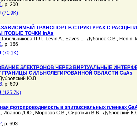
1
, p. 200
 (71.9K)
ЗАВИСИМЫЙ ТРАНСПОРТ В СТРУКТУРАХ С РАСЩЕП
НТОВЫЕ ТОЧКИ InAs
Шабельникова П.Л.
,
Levin A.
,
Eaves L.
,
Дубонос С.В.
,
Henini 
1
, p. 166
 (70.1K)
ОВАНИЕ ЭЛЕКТРОНОВ ЧЕРЕЗ ВИРТУАЛЬНЫЕ ИНТЕР
Т ГРАНИЦЫ СИЛЬНОЛЕГИРОВАННОЙ ОБЛАСТИ GaAs
Дубровский Ю.В.
3
, p. 609
 (125.7K)
ная фотопроводимость в эпитаксиальных пленках Ga
.
,
Иванов Д.Ю.
,
Морозов С.В.
,
Сироткин В.В.
,
Дубровский Ю.
2
, p. 693