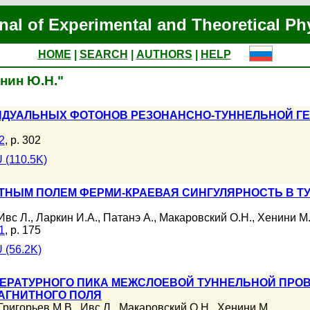
nal of Experimental and Theoretical Ph
HOME
|
SEARCH
|
AUTHORS
|
HELP
анин Ю.Н."
ДУАЛЬНЫХ ФОТОНОВ РЕЗОНАНСНО-ТУННЕЛЬНОЙ ГЕ
2
, p. 302
 (110.5K)
НЫМ ПОЛЕМ ФЕРМИ-КРАЕВАЯ СИНГУЛЯРНОСТЬ В Т
Ивс Л.
,
Ларкин И.А.
,
Патанэ А.
,
Макаровский О.Н.
,
Хенини М
1
, p. 175
 (56.2K)
ЕРАТУРНОГО ПИКА МЕЖСЛОЕВОЙ ТУННЕЛЬНОЙ ПРО
АГНИТНОГО ПОЛЯ
Григорьев М.В.
,
Ивс Л.
,
Макаровский О.Н.
,
Хенини М.