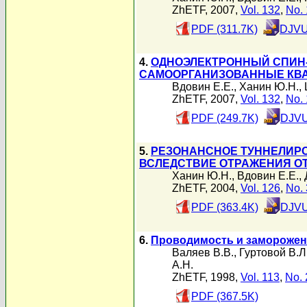
ZhETF, 2007,
Vol. 132
,
No. 
PDF (311.7K)
DJVU
4.
ОДНОЭЛЕКТРОННЫЙ СПИН-
САМООРГАНИЗОВАННЫЕ КВА
Вдовин Е.Е.
,
Ханин Ю.Н.
,
ZhETF, 2007,
Vol. 132
,
No. 
PDF (249.7K)
DJVU
5.
РЕЗОНАНСНОЕ ТУННЕЛИР
ВСЛЕДСТВИЕ ОТРАЖЕНИЯ О
Ханин Ю.Н.
,
Вдовин Е.Е.
,
ZhETF, 2004,
Vol. 126
,
No. 
PDF (363.4K)
DJVU
6.
Проводимость и заморожен
Валяев В.В.
,
Гуртовой В.Л
А.Н.
ZhETF, 1998,
Vol. 113
,
No. 
PDF (367.5K)