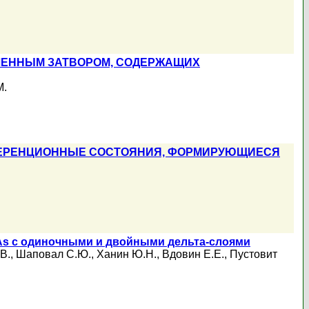
ЛЕННЫМ ЗАТВОРОМ, СОДЕРЖАЩИХ
M.
ФЕРЕНЦИОННЫЕ СОСТОЯНИЯ, ФОРМИРУЮЩИЕСЯ
As с одиночными и двойными дельта-слоями
В.
,
Шаповал С.Ю.
,
Ханин Ю.Н.
,
Вдовин Е.Е.
,
Пустовит