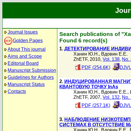
Jour
Journal Issues
Search publications of "Х
Found 6 record(s)
Golden Pages
1.
ДЕТЕКТИРОВАНИЕ ИНДИВИ
About This journal
Ханин Ю.Н.
,
Вдовин Е.Е.
Aims and Scope
ZhETF, 2010,
Vol. 138
,
No. 
Editorial Board
PDF (254.6K)
DJVU
Manuscript Submission
Guidelines for Authors
2.
ИНДУЦИРОВАННАЯ МАГНИТ
Manuscript Status
КВАНТОВУЮ ТОЧКУ InAs
Contacts
Ханин Ю.Н.
,
Вдовин Е.Е.
,
ZhETF, 2007,
Vol. 132
,
No. 
PDF (257.1K)
DJVU
3.
НАБЛЮДЕНИЕ НИЗКОТЕМП
СИСТЕМАХ В ОТСУТСТВИЕ М
Ханин Ю.Н.
,
Вдовин Е.Е.
,