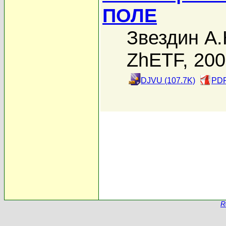
ПОЛЕ
Звездин А.
ZhETF, 20
DJVU (107.7K)
PDF
R