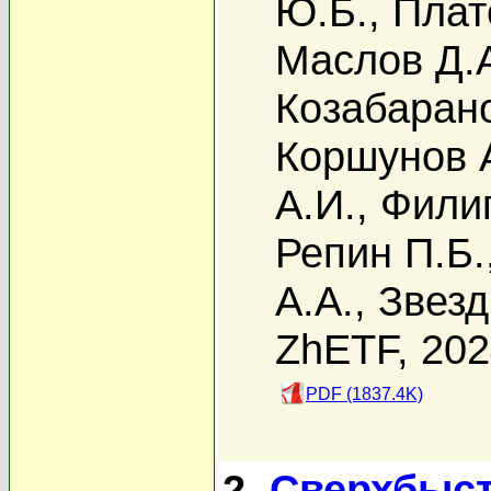
Ю.Б.
,
Плат
Маслов Д.
Козабарано
Коршунов 
А.И.
,
Филип
Репин П.Б.
А.А.
,
Звезд
ZhETF, 20
PDF (1837.4K)
2.
Сверхбыст