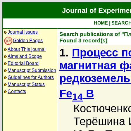
Journal of Experime
HOME
|
SEARC
Journal Issues
Search publications of "П
Found 3 record(s)
Golden Pages
1.
Процесс п
About This journal
Aims and Scope
магнитная ф
Editorial Board
Manuscript Submission
редкоземель
Guidelines for Authors
Manuscript Status
Fe
B
Contacts
14
Костюченко
Терёшина 