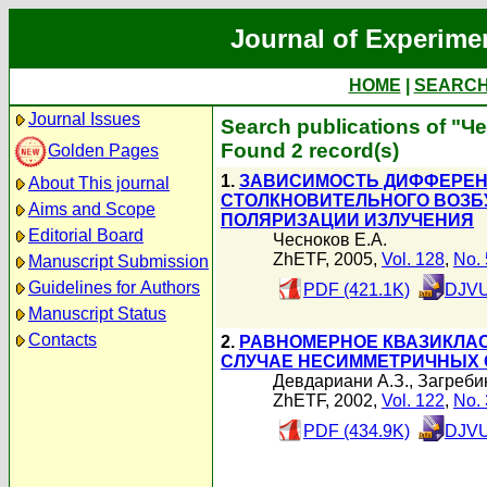
Journal of Experime
HOME
|
SEARC
Journal Issues
Search publications of "Ч
Found 2 record(s)
Golden Pages
1.
ЗАВИСИМОСТЬ ДИФФЕРЕН
About This journal
СТОЛКНОВИТЕЛЬНОГО ВОЗБ
Aims and Scope
ПОЛЯРИЗАЦИИ ИЗЛУЧЕНИЯ
Editorial Board
Чесноков Е.А.
ZhETF, 2005,
Vol. 128
,
No. 
Manuscript Submission
Guidelines for Authors
PDF (421.1K)
DJVU
Manuscript Status
Contacts
2.
РАВНОМЕРНОЕ КВАЗИКЛА
СЛУЧАЕ НЕСИММЕТРИЧНЫХ 
Девдариани А.З.
,
Загребин
ZhETF, 2002,
Vol. 122
,
No. 
PDF (434.9K)
DJVU