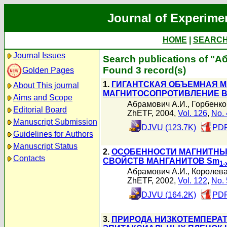
Journal of Experime
HOME
|
SEARC
Journal Issues
Search publications of "
Found 3 record(s)
Golden Pages
1.
ГИГАНТСКАЯ ОБЪЕМНАЯ 
About This journal
МАГНИТОСОПРОТИВЛЕНИЕ В
Aims and Scope
Абрамович А.И.
,
Горбенко
Editorial Board
ZhETF, 2004,
Vol. 126
,
No. 
Manuscript Submission
DJVU (123.7K)
PDF
Guidelines for Authors
Manuscript Status
2.
ОСОБЕННОСТИ МАГНИТНЫХ
Contacts
СВОЙСТВ МАНГАНИТОВ Sm
1-
Абрамович А.И.
,
Королева
ZhETF, 2002,
Vol. 122
,
No. 
DJVU (164.2K)
PDF
3.
ПРИРОДА НИЗКОТЕМПЕРА