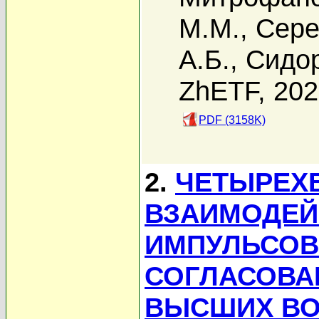
М.М.
,
Сере
А.Б.
,
Сидор
ZhETF, 20
PDF (3158K)
2.
ЧЕТЫРЕХ
ВЗАИМОДЕЙ
ИМПУЛЬСОВ
СОГЛАСОВА
ВЫСШИХ В