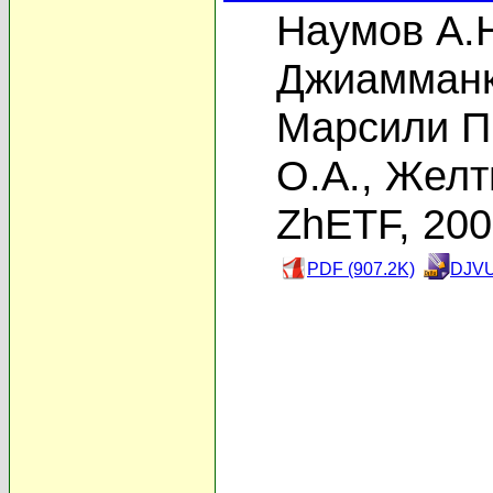
Наумов А.
Джиамманк
Марсили П
О.А.
,
Желт
ZhETF, 20
PDF (907.2K)
DJVU