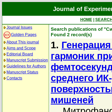
Journal of Experime
HOME
|
SEARC
Journal Issues
Search publications of "
Found 2 record(s)
Golden Pages
1.
Генерация
About This journal
Aims and Scope
гармоник пр
Editorial Board
Manuscript Submission
фемтосекун
Guidelines for Authors
Manuscript Status
среднего ИК
Contacts
поверхность
мишеней
Митрофано