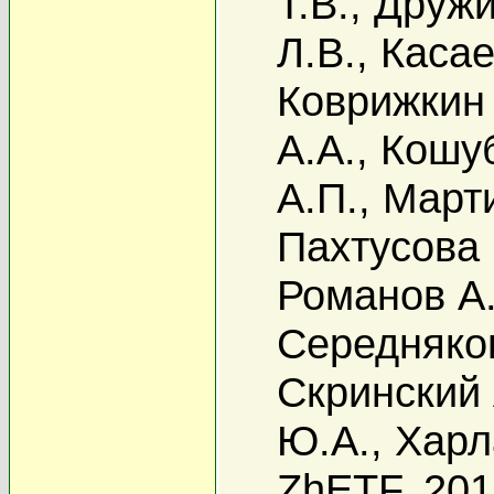
Т.В.
,
Дружи
Л.В.
,
Касае
Коврижкин 
А.А.
,
Кошуб
А.П.
,
Марти
Пахтусова 
Романов А.
Середняко
Скринский 
Ю.А.
,
Харл
ZhETF, 20