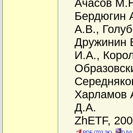
Ачасов М.
Бердюгин А
А.В.
,
Голуб
Дружинин 
И.А.
,
Корол
Образовски
Середняко
Харламов А
Д.А.
ZhETF, 20
PDF (702.2K)
DJVU