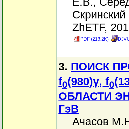
Е.В.
,
Серед
Скринский 
ZhETF, 201
PDF (213.2K)
DJVU
3.
ПОИСК ПР
f
(980)γ, f
(1
0
0
ОБЛАСТИ ЭНЕ
ГэВ
Ачасов М.