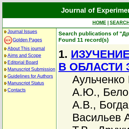
Journal of Experime
HOME
|
SEARC
Journal Issues
Search publications of "Д
Found 11 record(s)
Golden Pages
About This journal
1.
ИЗУЧЕНИЕ
Aims and Scope
Editorial Board
В ОБЛАСТИ Э
Manuscript Submission
Аульченко 
Guidelines for Authors
Manuscript Status
А.Ю.
,
Бело
Contacts
А.В.
,
Богда
Васильев А