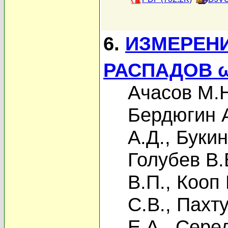
6.
ИЗМЕРЕН
РАСПАДОВ ω
Ачасов М.
Бердюгин А
А.Д.
,
Букин
Голубев В.
В.П.
,
Кооп 
С.В.
,
Пахту
Е.А.
,
Серед