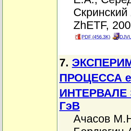
Скринский 
ZhETF, 20
PDF (456.3K)
DJVU
7.
ЭКСПЕРИ
ПРОЦЕССА 
ИНТЕРВАЛЕ Э
ГэВ
Ачасов М.