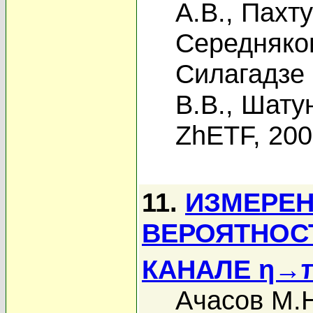
А.В.
,
Пахту
Середняко
Силагадзе 
В.В.
,
Шату
ZhETF, 20
11.
ИЗМЕРЕН
ВЕРОЯТНОС
КАНАЛЕ η→
Ачасов М.