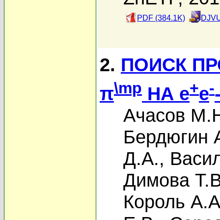
PDF (384.1K)
DJVU
2.
ПОИСК ПР
\mp
+
-
π
НА e
e
Ачасов М.
Бердюгин А
Д.А.
,
Васил
Димова Т.В
Король А.А