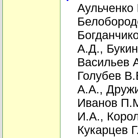
Аульченко 
Белобород
Богданчико
А.Д.
,
Букин
Васильев А
Голубев В.
А.А.
,
Дружи
Иванов П.
И.А.
,
Корол
Кукарцев Г