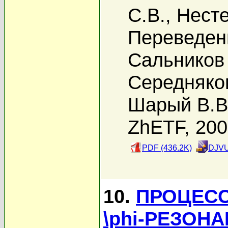
С.В.
,
Несте
Переведен
Сальников 
Середняко
Шарый В.В
ZhETF, 20
PDF (436.2K)
DJVU
10.
ПРОЦЕСС
\phi-РЕЗОН