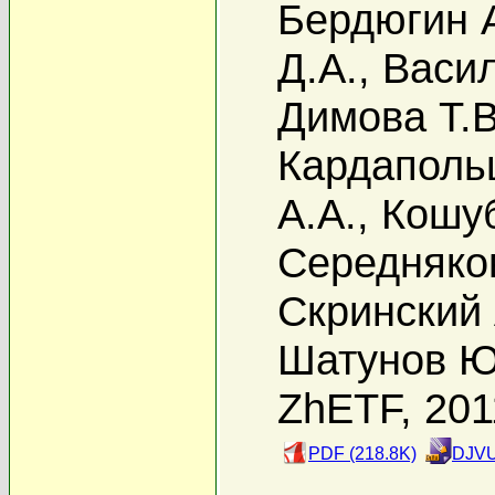
Бердюгин А
Д.А.
,
Васил
Димова Т.В
Кардаполь
А.А.
,
Кошуб
Середняко
Скринский 
Шатунов Ю
ZhETF, 201
PDF (218.8K)
DJVU