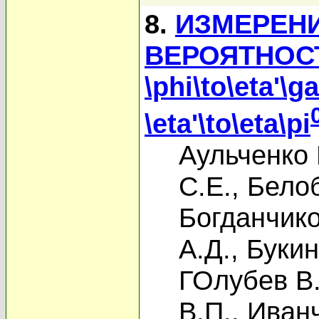
8.
ИЗМЕРЕН
ВЕРОЯТНОС
\phi\to\eta'
\eta'\to\eta\pi
Аульченко 
С.Е.
,
Белоб
Богданчико
А.Д.
,
Букин
ГОлубев В.
В.П.
,
Иванч