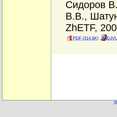
Сидоров В.
В.В.
,
Шату
ZhETF, 20
PDF (314.6K)
DJVU
R