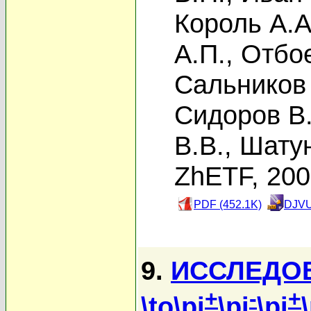
Король А.А
А.П.
,
Отбое
Сальников 
Сидоров В.
В.В.
,
Шату
ZhETF, 20
PDF (452.1K)
DJVU
9.
ИССЛЕДО
+
-
+
\to\pi
\pi
\pi