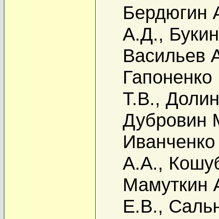
Бердюгин А
А.Д.
,
Букин
Васильев А
Гапоненко 
Т.В.
,
Долин
Дубровин 
Иванченко 
А.А.
,
Кошуб
Мамуткин 
Е.В.
,
Сальн