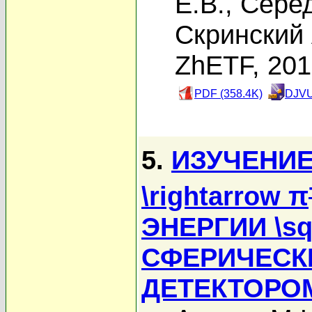
Е.В.
,
Серед
Скринский 
ZhETF, 20
PDF (358.4K)
DJVU
5.
ИЗУЧЕНИЕ
\rightarrow π
ЭНЕРГИИ \sq
СФЕРИЧЕСК
ДЕТЕКТОРО