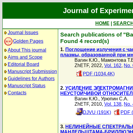
Journal of Experime
HOME
|
SEARC
Journal Issues
Search publications of "В
Found 4 record(s)
Golden Pages
1.
Поглощение излучения с ча
About This journal
плазмы, образованной при мн
Aims and Scope
Вагин К.Ю.
,
Мамонтова Т.В
Editorial Board
ZhETF, 2022,
Vol. 162
,
No. 
Manuscript Submission
PDF (1034.4K)
Guidelines for Authors
Manuscript Status
2.
УСИЛЕНИЕ ЭЛЕКТРОМАГНИ
Contacts
НЕУСТОЙЧИВОЙ ОТНОСИТЕЛ
Вагин К.Ю.
,
Урюпин С.А.
ZhETF, 2010,
Vol. 138
,
No. 
DJVU (191K)
PDF (
3.
НЕЛИНЕЙНЫЕ СПЕКТРАЛЬ
МАНДЕЛЬШТАМА-БРИЛЛЮЭН