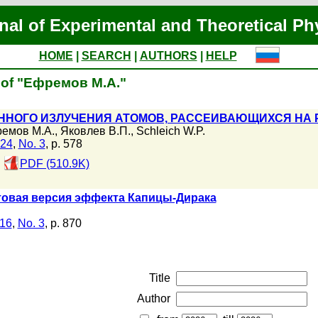
nal of Experimental and Theoretical Ph
HOME
|
SEARCH
|
AUTHORS
|
HELP
 of "Ефремов М.А."
ННОГО ИЗЛУЧЕНИЯ АТОМОВ, РАССЕИВАЮЩИХСЯ НА 
емов М.А.
,
Яковлев В.П.
,
Schleich W.P.
124
,
No. 3
, p. 578
PDF (510.9K)
товая версия эффекта Капицы-Дирака
116
,
No. 3
, p. 870
Title
Author