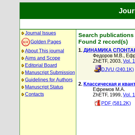
Jour
Journal Issues
Search publications
Found 2 record(s)
Golden Pages
1.
ДИНАМИКА СПОНТА
About This journal
Федоров М.В.
,
Ефр
Aims and Scope
ZhETF, 2003,
Vol. 
Editorial Board
DJVU (240.1K)
Manuscript Submission
Guidelines for Authors
2.
Классическая и кван
Manuscript Status
Ефремов М.А.
Contacts
ZhETF, 1999,
Vol. 
PDF (581.2K)