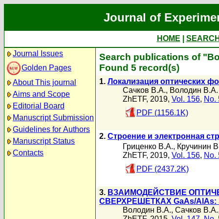
Journal of Experime
HOME
|
SEARC
Journal Issues
Search publications of "В
Found 5 record(s)
Golden Pages
1.
Локализация оптических фо
About This journal
Сачков В.А.
,
Володин В.А.
Aims and Scope
ZhETF, 2019,
Vol. 156
,
No. 
Editorial Board
PDF (1156.1K)
Manuscript Submission
Guidelines for Authors
2.
Строение и электронная стр
Manuscript Status
Гриценко В.А.
,
Кручинин В
Contacts
ZhETF, 2019,
Vol. 156
,
No. 
PDF (2437.2K)
3.
ВЗАИМОДЕЙСТВИЕ ОПТИЧЕ
СВЕРХРЕШЕТКАХ GaAs/AlAs
Володин В.А.
,
Сачков В.А.
ZhETF, 2015,
Vol. 147
,
No. 