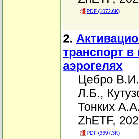
PDF (1072.6K)
2.
Активаци
транспорт в
аэрогелях
Цебро В.И
Л.Б.
,
Кутуз
Тонких А.А
ZhETF, 20
PDF (3697.3K)