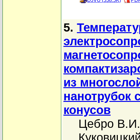
DJVU (538.5K)
PDF
5.
Температу
электросопр
магнетосопр
компактизар
из многосло
нанотрубок 
конусов
Цебро В.И
Куковицкий