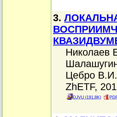
3.
ЛОКАЛЬН
ВОСПРИИМЧ
КВАЗИДВУМ
Николаев Е
Шалашугин
Цебро В.И
ZhETF, 20
DJVU (191.8K)
PDF