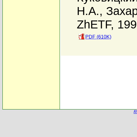
Н.А.
,
Захар
ZhETF, 19
PDF (610K)
R