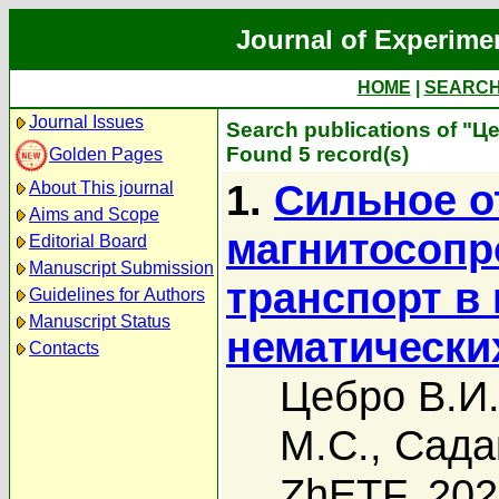
Journal of Experime
HOME
|
SEARC
Journal Issues
Search publications of "Ц
Found 5 record(s)
Golden Pages
1.
Сильное о
About This journal
Aims and Scope
магнитосопр
Editorial Board
Manuscript Submission
транспорт в
Guidelines for Authors
Manuscript Status
нематически
Contacts
Цебро В.И
М.С.
,
Сада
ZhETF, 20