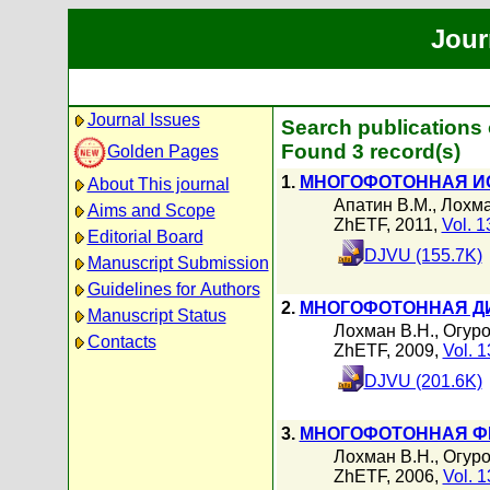
Jour
Journal Issues
Search publications 
Found 3 record(s)
Golden Pages
1.
МНОГОФОТОННАЯ И
About This journal
Апатин В.М.
,
Лохма
Aims and Scope
ZhETF, 2011,
Vol. 1
Editorial Board
DJVU (155.7K)
Manuscript Submission
Guidelines for Authors
2.
МНОГОФОТОННАЯ Д
Manuscript Status
Лохман В.Н.
,
Огуро
Contacts
ZhETF, 2009,
Vol. 1
DJVU (201.6K)
3.
МНОГОФОТОННАЯ ФР
Лохман В.Н.
,
Огуро
ZhETF, 2006,
Vol. 1