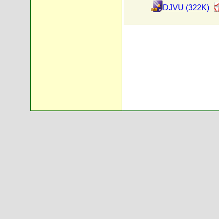
DJVU (322K)