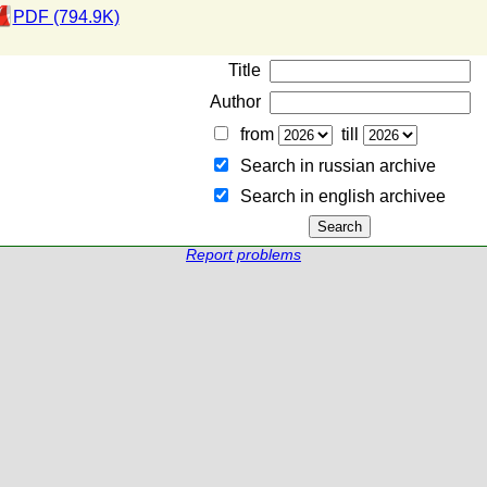
PDF (794.9K)
Title
Author
from
till
Search in russian archive
Search in english archiveе
Report problems