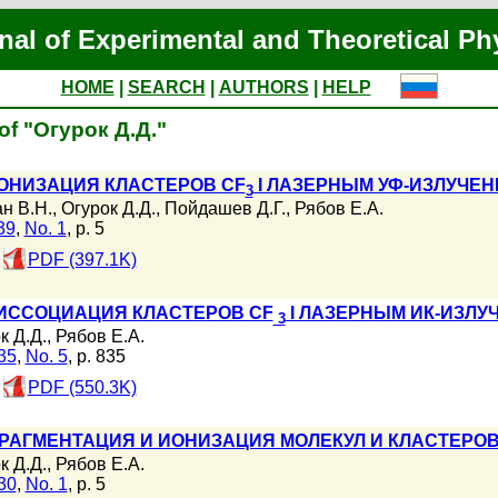
nal of Experimental and Theoretical Ph
HOME
|
SEARCH
|
AUTHORS
|
HELP
of "Огурок Д.Д."
ОНИЗАЦИЯ КЛАСТЕРОВ CF
I ЛАЗЕРНЫМ УФ-ИЗЛУЧЕ
3
н В.Н.
,
Огурок Д.Д.
,
Пойдашев Д.Г.
,
Рябов Е.А.
39
,
No. 1
, p. 5
PDF (397.1K)
ИССОЦИАЦИЯ КЛАСТЕРОВ CF
I ЛАЗЕРНЫМ ИК-ИЗЛУ
3
к Д.Д.
,
Рябов Е.А.
35
,
No. 5
, p. 835
PDF (550.3K)
АГМЕНТАЦИЯ И ИОНИЗАЦИЯ МОЛЕКУЛ И КЛАСТЕРОВ
к Д.Д.
,
Рябов Е.А.
30
,
No. 1
, p. 5