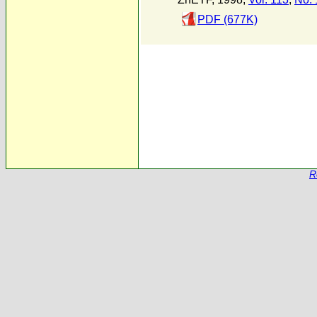
PDF (677K)
R