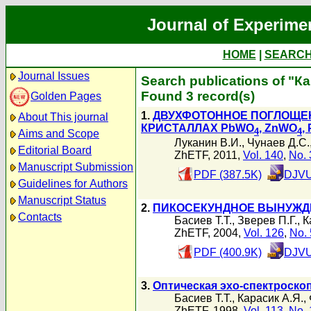
Journal of Experime
HOME
|
SEARC
Journal Issues
Search publications of "К
Found 3 record(s)
Golden Pages
1.
ДВУХФОТОННОЕ ПОГЛОЩЕ
About This journal
КРИСТАЛЛАХ PbWO
, ZnWO
,
4
4
Aims and Scope
Луканин В.И.
,
Чунаев Д.С.
Editorial Board
ZhETF, 2011,
Vol. 140
,
No. 
Manuscript Submission
PDF (387.5K)
DJVU
Guidelines for Authors
Manuscript Status
2.
ПИКОСЕКУНДНОЕ ВЫНУЖД
Contacts
Басиев Т.Т.
,
Зверев П.Г.
,
К
ZhETF, 2004,
Vol. 126
,
No. 
PDF (400.9K)
DJVU
3.
Оптическая эхо-спектроскоп
Басиев Т.Т.
,
Карасик А.Я.
,
ZhETF, 1998,
Vol. 113
,
No. 